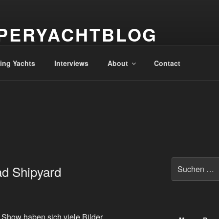
PERYACHTBLOG
 der Superyachten – The world of superyachts
ling Yachts
Interviews
About
Contact
Suche
ad Shipyard
nach:
Show haben sich viele Bilder,