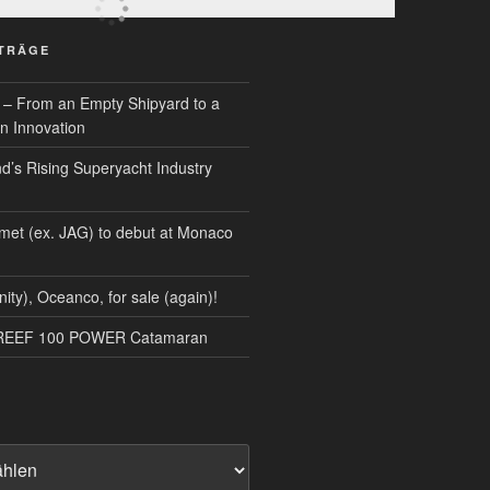
ITRÄGE
 – From an Empty Shipyard to a
n Innovation
d’s Rising Superyacht Industry
met (ex. JAG) to debut at Monaco
nity), Oceanco, for sale (again)!
NREEF 100 POWER Catamaran