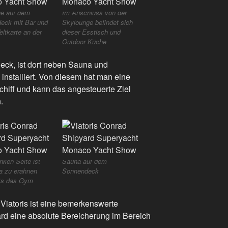
e auf dem
Im Anschluss von der
eck mit Bar und
Skylounge befindet sich
ltkarte an der
dieser Esstisch und
Outdoor Küche
k, ist dort neben Sauna und
installiert. Von diesem hat man eine
schiff und kann das angesteuerte Ziel
.
inken Seite ist
Sauna auf dem
a zu erahnen
Sonnendeck
ts das Gym
iatoris ist eine bemerkenswerte
d eine absolute Bereicherung im Bereich