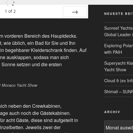
1
of
2
NEUESTE BE
Next
Sunreef Yachts
Global Leader i
 im vorderen Bereich des Hauptdecks.
, wie üblich, ein Bad für Sie und Ihn
Exploring Polan
ein begehbarer Kleiderschrank finden. Auf
with PAIH
one ausklappen, sodass man sich
Superyacht Kis
e Sonne setzen und die ersten
Yacht Show
Cloud 9 (ex Infi
Shimali – SU
 sich neben den Crewkabinen,
age auch noch die Gästekabinen.
ARCHIV
ür acht Gäste, diese sind aufgeteilt in
Archiv
inzelbetten. Jeweils zwei der