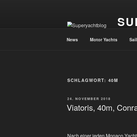
Zum
Inhalt
SU
springen
Die Welt
News
Motor Yachts
Sai
SCHLAGWORT:
40M
VERÖFFENTLICHT
24. NOVEMBER 2018
AM
Viatoris, 40m, Conr
Nach einer jeden Monaco Yacht 