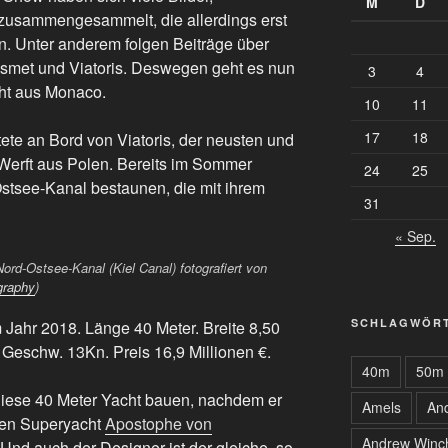
M
D
zusammengesammelt, die allerdings erst
. Unter anderem folgen Beiträge über
 Kismet und Viatoris. Deswegen geht es nun
3
4
cht aus Monaco.
10
11
17
18
tete an Bord von Viatoris, der neusten und
 Werft aus Polen. Bereits im Sommer
24
25
stsee-Kanal bestaunen, die mit ihrem
31
« Sep.
ord-Ostsee-Kanal (Kiel Canal) fotografiert von
graphy
)
SCHLAGWÖR
 Jahr 2018. Länge 40 Meter. Breite 8,50
 Geschw. 13Kn. Preis 16,9 Millionen €.
40m
50m
 diese 40 Meter Yacht bauen, nachdem er
Amels
An
gen Superyacht
Apostophe von
Andrew Winc
 Und auch der Designer ist der gleiche, so