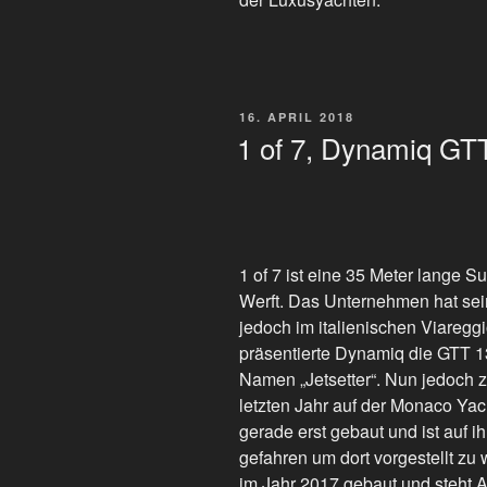
VERÖFFENTLICHT
16. APRIL 2018
AM
1 of 7, Dynamiq GT
1 of 7 ist eine 35 Meter lange 
Werft. Das Unternehmen hat sein
jedoch im italienischen Viareggi
präsentierte Dynamiq die GTT 1
Namen „Jetsetter“. Nun jedoch
letzten Jahr auf der Monaco Yac
gerade erst gebaut und ist auf i
gefahren um dort vorgestellt zu
im Jahr 2017 gebaut und steht 