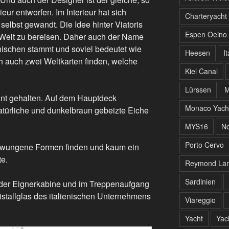
ur entworfen. Im Interieur hat sich
Charteryacht
 selbst gewandt. Die Idee hinter Viatoris
Espen Oeino
e Welt zu bereisen. Daher auch der Name
nischen stammt und soviel bedeutet wie
Heesen
It
h auch zwei Weltkarten finden, welche
Kiel Canal
Lürssen
M
gant gehalten. Auf dem Hauptdeck
Monaco Yach
atürliche und dunkelbraun gebeizte Eiche
MYS16
No
Porto Cervo
chwungene Formen finden und kaum ein
te.
Reymond Lan
Sardinien
 der Eignerkabine und im Treppenaufgang
istallglas des italienischen Unternehmens
Viareggio
Yacht
Yac