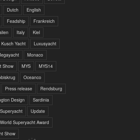
Dutch
English
Feadship
Frankreich
alien
Italy
Kiel
Kusch Yacht
Luxusyacht
egayacht
Monaco
t Show
MYS
MYS14
biskrug
Oceanco
Press release
Rendsburg
gton Design
Sardinia
Superyacht
Update
World Superyacht Award
ht Show