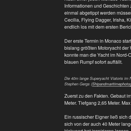
Informationen und Geschichten 
einmal abgetippt werden müssen
Cecilia, Flying Dagger, Irisha,
endlich los mit dem ersten Beri
Der erste Termin in Monaco star
bislang größten Motoryacht der
konnte man die Yacht im Nord-O
blauen Rumpf sofort auffällt.
Die 40m lange Superyacht Viatoris im N
Stephen Gergs (
Shipandmaritimephoto
Zuerst zu den Fakten. Gebaut im
Meter. Tiefgang 2,65 Meter. Max
Ein russischer Eigner ließ sich
sich von der auch 40 Meter lan
Hakvoort
hat inspirieren lassen.