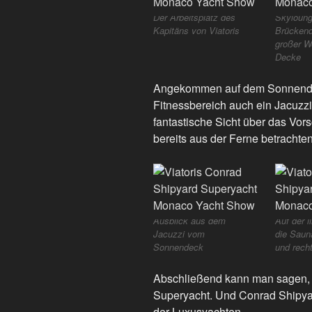
Der Arbeitsplatz des
Skyloung
Kapitäns von Viatoris
Brückend
großer We
Decke
Angekommen auf dem Sonnendec
Fitnessbereich auch ein Jacuzzi 
fantastische Sicht über das Vor
bereits aus der Ferne betrachten
Ausblick aus dem
Auf der l
Jacuzzi vom
die Saun
Sonnendeck
und rech
Abschließend kann man sagen, V
Superyacht. Und Conrad Shipyar
der Luxusyachten.