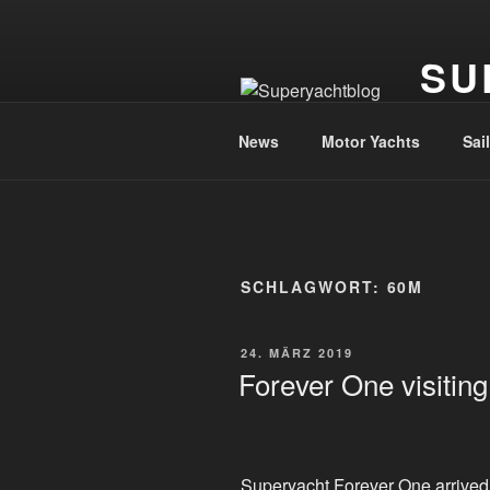
Zum
Inhalt
SU
springen
Die Welt
News
Motor Yachts
Sai
SCHLAGWORT:
60M
VERÖFFENTLICHT
24. MÄRZ 2019
AM
Forever One visiting
Superyacht Forever One arrived in