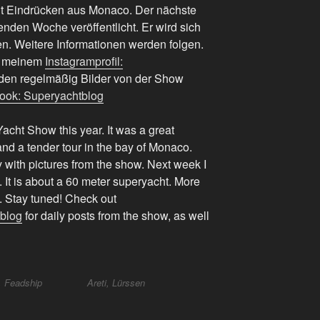
mit Eindrücken aus Monaco. Der nächste
nden Woche veröffentlicht. Er wird sich
en. Weitere Informationen werden folgen.
uf meinem
Instagramprofil:
rden regelmäßig Bilder von der Show
ook: Superyachtblog
acht Show this year. It was a great
nd a tender tour in the bay of Monaco.
ry with pictures from the show. Next week I
w. It is about a 60 meter superyacht. More
le. Stay tuned! Check out
tblog
for daily posts from the show, as well
, Feadship
Areti, Lürssen