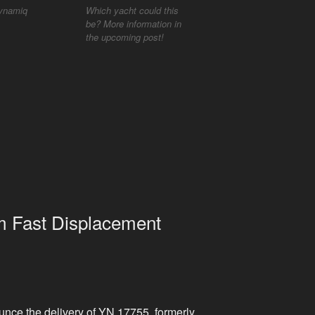
Dynamiq
Which yacht could this
be? More information in
the upcoming post!
m Fast Displacement
nce the delivery of YN 17755, formerly