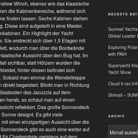
 Andrew Winch, ebenso wie das klassische
eren die Kabinenbereiche, während sich
NEUESTE BE
ne finden lassen. Sechs Kabinen stehen
 Diese sind aufgeteilt in eine Master,
Sunreef Yachts
inkabinen. Ein Highlight der Yacht
Global Leader i
e. Sie erstreckt sich über 1,5 Etagen mit
Exploring Polan
s Bett, wodurch man über die Bordwände
with PAIH
tastische Aussicht über den Bug hat. Im
ail sichtbar, statt Hölzern wurden die
Superyacht Kis
leidet, hinter diesen befindet sich
Yacht Show
e. Sobald man einmal die Wendeltreppe
Cloud 9 (ex Infi
 direkt begeistert. Blickt man in Richtung
Glasboden des Jacuzzis auf dem
Shimali – SU
n herab, so schaut man auf einen
slicht reflektiert. Das große Sonnendeck
r Sonne designt. Es gibt viele
ARCHIV
mit einer einzigartigen Aussicht über die
Archiv
 Sonnendeck gibt es auch eine weiter auf
 für Chartergäste meistens auf dem