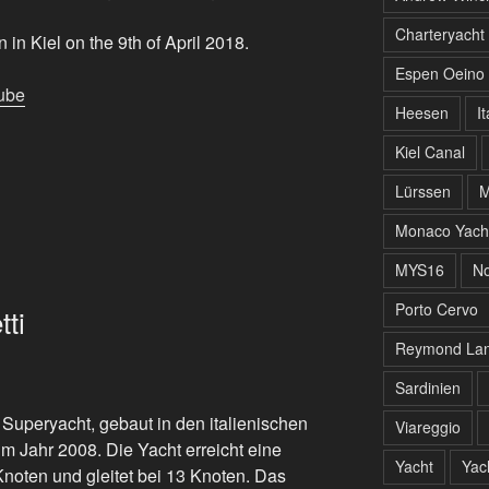
Charteryacht
 in Kiel on the 9th of April 2018.
Espen Oeino
tube
Heesen
It
Kiel Canal
Lürssen
M
Monaco Yach
MYS16
No
Porto Cervo
ti
Reymond Lan
Sardinien
 Superyacht, gebaut in den italienischen
Viareggio
im Jahr 2008. Die Yacht erreicht eine
Yacht
Yac
noten und gleitet bei 13 Knoten. Das