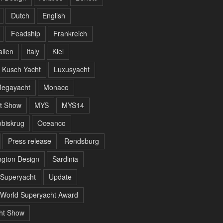
Dutch
English
Feadship
Frankreich
alien
Italy
Kiel
Kusch Yacht
Luxusyacht
egayacht
Monaco
t Show
MYS
MYS14
biskrug
Oceanco
Press release
Rendsburg
gton Design
Sardinia
Superyacht
Update
World Superyacht Award
ht Show