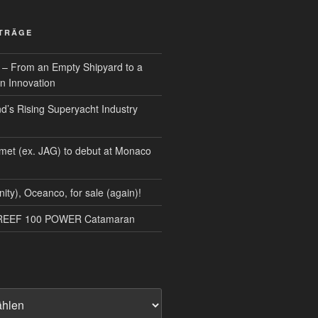
ITRÄGE
 – From an Empty Shipyard to a
n Innovation
d’s Rising Superyacht Industry
met (ex. JAG) to debut at Monaco
nity), Oceanco, for sale (again)!
NREEF 100 POWER Catamaran