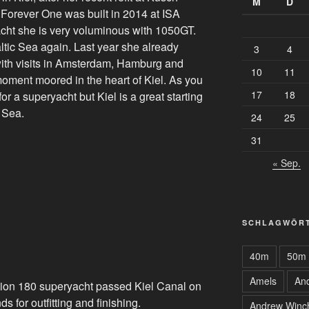
M
D
 Forever One was built in 2014 at ISA
yacht she is very voluminous with 1050GT.
altic Sea again. Last year she already
3
4
with visits in Amsterdam, Hamburg and
10
11
moment moored in the heart of Kiel. As you
17
18
 for a superyacht but Kiel is a great starting
c Sea.
24
25
31
« Sep.
SCHLAGWÖR
40m
50m
Amels
An
tion 180 superyacht passed Kiel Canal on
s for outfitting and finishing.
Andrew Winc