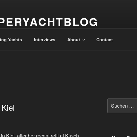
PERYACHTBLOG
 der Superyachten – The world of superyachts
ling Yachts
Interviews
About
Contact
Suche
 Kiel
nach:
 Kiel, after her recent refit at Kusch