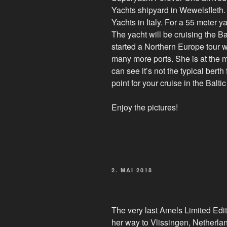
Yachts shipyard in Wewelsfleth.
Yachts in Italy. For a 55 meter 
The yacht will be cruising the B
started a Northern Europe tour 
many more ports. She is at the 
can see it’s not the typical berth
point for your cruise in the Balti
Enjoy the pictures!
VERÖFFENTLICHT
2. MAI 2018
AM
The very last Amels Limited Edi
her way to Vlissingen, Netherland