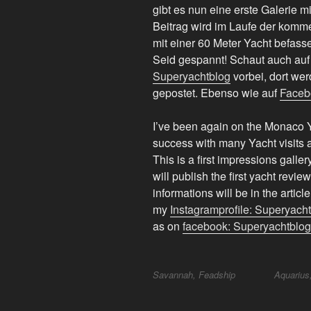
gibt es nun eine erste Galerie 
Beitrag wird im Laufe der komme
mit einer 60 Meter Yacht befass
Seid gespannt! Schaut auch a
Superyachtblog
vorbei, dort we
gepostet. Ebenso wie auf
Faceb
I’ve been again on the Monaco Y
success with many Yacht visits a
This is a first impressions galle
will publish the first yacht revie
informations will be in the artic
my
Instagramprofile: Superyach
as on
facebook: Superyachtblog
Savannah, Feadship
Aquarius