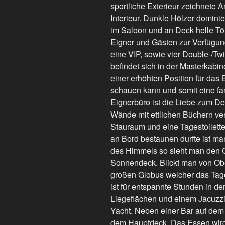
sportliche Exterieur zeichnete
Interieur. Dunkle Hölzer domini
im Saloon und an Deck helle Tö
Eigner und Gästen zur Verfügung.
eine VIP, sowie vier Double-/Tw
befindet sich in der Masterkabin
einer erhöhten Position für da
schauen kann und somit eine fan
Eignerbüro ist die Liebe zum Det
Wände mit ettlichen Büchern verk
Stauraum und eine Tagestoilett
an Bord bestaunen durfte ist man
des Himmels so sieht man den 
Sonnendeck. Blickt man von Obe
großen Globus welcher das Tage
ist für entspannte Stunden in de
Liegeflächen und einem Jacuzzi 
Yacht. Neben einer Bar auf dem
dem Hauptdeck. Das Essen wird