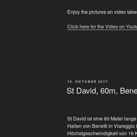
Enjoy the pictures an video taken
Click here for the Video on You
VERÖFFENTLICHT
15. OKTOBER 2017
AM
St David, 60m, Benet
St David ist eine 60 Meter lange
Hallen von Benetti in Viareggio 
Höchstgeschwindigkeit von 16 K