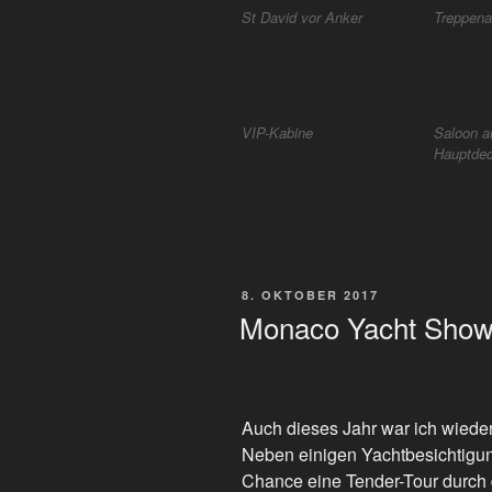
St David vor Anker
Treppena
VIP-Kabine
Saloon a
Hauptde
VERÖFFENTLICHT
8. OKTOBER 2017
AM
Monaco Yacht Show
Auch dieses Jahr war ich wiede
Neben einigen Yachtbesichtigun
Chance eine Tender-Tour durch