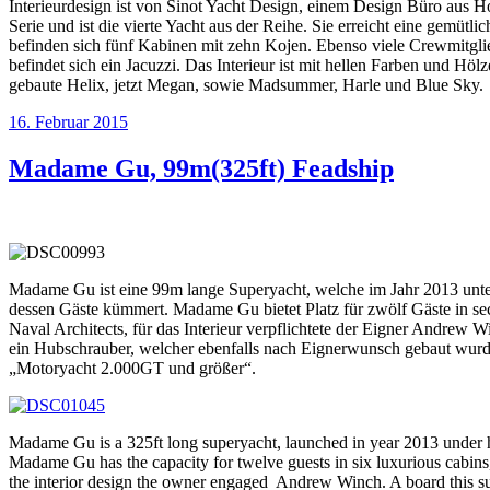
Interieurdesign ist von Sinot Yacht Design, einem Design Büro aus 
Serie und ist die vierte Yacht aus der Reihe. Sie erreicht eine gemü
befinden sich fünf Kabinen mit zehn Kojen. Ebenso viele Crewmitglie
befindet sich ein Jacuzzi. Das Interieur ist mit hellen Farben und H
gebaute Helix, jetzt Megan, sowie Madsummer, Harle und Blue Sky.
Veröffentlicht
16. Februar 2015
am
Madame Gu, 99m(325ft) Feadship
Madame Gu ist eine 99m lange Superyacht, welche im Jahr 2013 unte
dessen Gäste kümmert. Madame Gu bietet Platz für zwölf Gäste in se
Naval Architects, für das Interieur verpflichtete der Eigner Andrew
ein Hubschrauber, welcher ebenfalls nach Eignerwunsch gebaut wurde 
„Motoryacht 2.000GT und größer“.
Madame Gu is a 325ft long superyacht, launched in year 2013 under h
Madame Gu has the capacity for twelve guests in six luxurious cabins
the interior design the owner engaged Andrew Winch. A board this supe