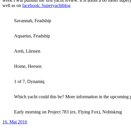
week I will publish the first yacht review. It is about a 60 meter supe
well as on
facebook: Superyachtblog
Savannah, Feadship
Aquarius, Feadship
Areti, Lürssen
Home, Heesen
1 of 7, Dynamiq
Which yacht could this be? More information in the upcoming 
Early morning on Project 783 (ex. Flying Fox), Nobiskrug
Veröffentlicht
16. Mai 2016
am