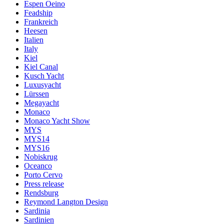
Espen Oeino
Feadship
Frankreich
Heesen
Italien
Italy
Kiel
Kiel Canal
Kusch Yacht
Luxusyacht
Lürssen
Megayacht
Monaco
Monaco Yacht Show
MYS
MYS14
MYS16
Nobiskrug
Oceanco
Porto Cervo
Press release
Rendsburg
Reymond Langton Design
Sardinia
Sardinien