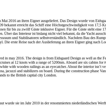
im Mai 2016 an ihren Eigner ausgeliefert. Das Design wurde von Eidsg
09 bekannt erreicht das Schiff eine Höchstgeschwindigkeit von 17,5 K
en für bis zu zwölf Gäste inklusive Eigner. Für die Gäste steht eine 
Über das Interieur ist bislang nicht viel bekannt, da die Yacht aussch
nessraum und Stabilisatoren selbstverständlich. Nachdem Bau des Rum
yl. Die erste Reise nach der Auslieferung an ihren Eigner ging nach L
red in may 2016. The design is from Eidsgaard Design as well as the F
ruises at 12 knots with a range of 5200nm. Aboard are six cabins for twe
white with wooden railings as an eyecatcher. About the interior isn’t ve
una, jacuzzi and stabilizers on board. During the construction phase Va
ds to the British captial city London.
baut wurde sie im Jahr 2010 in der renommierten niederländischen Wer