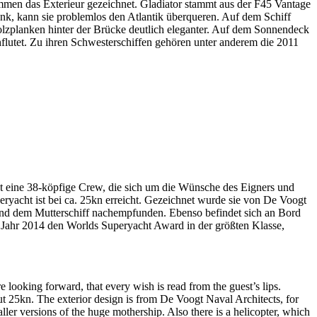
mmen das Exterieur gezeichnet. Gladiator stammt aus der F45 Vantage
ank, kann sie problemlos den Atlantik überqueren. Auf dem Schiff
olzplanken hinter der Brücke deutlich eleganter. Auf dem Sonnendeck
chflutet. Zu ihren Schwesterschiffen gehören unter anderem die 2011
 eine 38-köpfige Crew, die sich um die Wünsche des Eigners und
yacht ist bei ca. 25kn erreicht. Gezeichnet wurde sie von De Voogt
 und dem Mutterschiff nachempfunden. Ebenso befindet sich an Bord
m Jahr 2014 den Worlds Superyacht Award in der größten Klasse,
ooking forward, that every wish is read from the guest’s lips.
t 25kn. The exterior design is from De Voogt Naval Architects, for
ler versions of the huge mothership. Also there is a helicopter, which