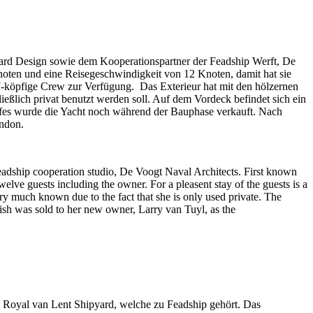
aard Design sowie dem Kooperationspartner der Feadship Werft, De
noten und eine Reisegeschwindigkeit von 12 Knoten, damit hat sie
17-köpfige Crew zur Verfügung. Das Exterieur hat mit den hölzernen
ließlich privat benutzt werden soll. Auf dem Vordeck befindet sich ein
pfes wurde die Yacht noch während der Bauphase verkauft. Nach
ondon.
eadship cooperation studio, De Voogt Naval Architects. First known
lve guests including the owner. For a pleasent stay of the guests is a
ry much known due to the fact that she is only used private. The
nish was sold to her new owner, Larry van Tuyl, as the
ft Royal van Lent Shipyard, welche zu Feadship gehört. Das