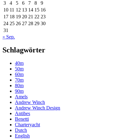
3
4
5
6
7
8
9
10
11
12
13
14
15
16
17
18
19
20
21
22
23
24
25
26
27
28
29
30
31
« Sep.
Schlagwörter
40m
50m
60m
70m
80m
90m
Amels
Andrew Winch
Andrew Winch Design
Antibes
Benetti
Charteryacht
Dutch
English