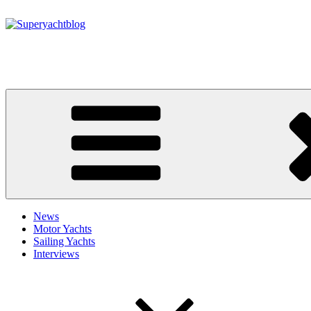
Zum
Inhalt
springen
Superyachtblog
Die Welt der Superyachten – The world of superyachts
News
Motor Yachts
Sailing Yachts
Interviews