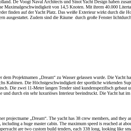
Holland. De Voogt Naval Architects und Sinot Yacht Design haben zusa
tliche Maximalgeschwindigkeit von 14,5 Knoten. Mit ihrem 40.000 Litert
der finden auf der Yacht Platz. Das weiße Exterieur wirkt durch die H
ölzern ausgestattet. Zudem sind die Räume durch große Fenster lichtdur
r dem Projektnamen „Dream“ zu Wasser gelassen wurde. Die Yacht hat
chs Kabinen. Die Höchstgeschwindigkeit der sportliche wirkenden Super
 Winch. Die zwei 11-Meter langen Tender sind kundenspezifisch gebaut
und durch ein sehr luxuriöses Interieur beeindruckt. Die Yacht hat i
er projectname „Dream“. The yacht has 38 crew members, and they are l
, including a huge master cabin. The maximum speed is reached at abou
ryacht are two custom build tenders, each 33ft long, looking like smal