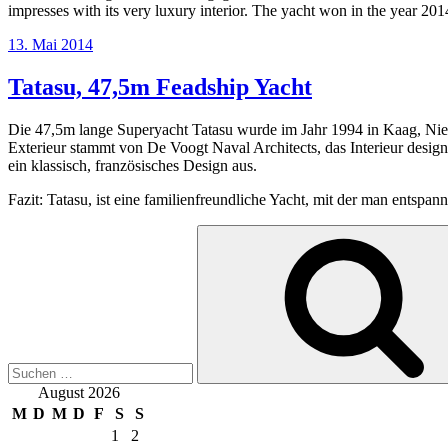
impresses with its very luxury interior. The yacht won in the year 
Veröffentlicht
13. Mai 2014
am
Tatasu, 47,5m Feadship Yacht
Die 47,5m lange Superyacht Tatasu wurde im Jahr 1994 in Kaag, Nied
Exterieur stammt von De Voogt Naval Architects, das Interieur design
ein klassisch, französisches Design aus.
Fazit: Tatasu, ist eine familienfreundliche Yacht, mit der man entspa
Suche
nach:
August 2026
M
D
M
D
F
S
S
1
2