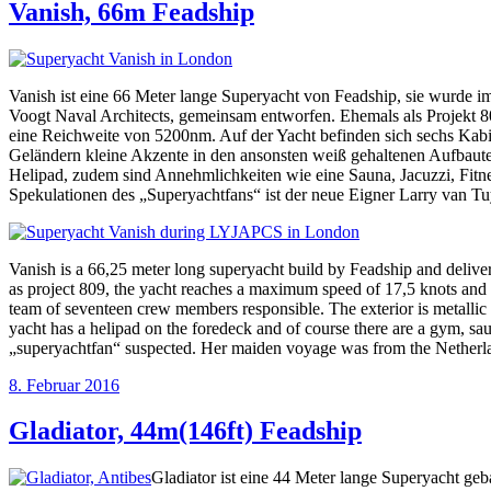
Vanish, 66m Feadship
Vanish ist eine 66 Meter lange Superyacht von Feadship, sie wurde 
Voogt Naval Architects, gemeinsam entworfen. Ehemals als Projekt 8
eine Reichweite von 5200nm. Auf der Yacht befinden sich sechs Kabin
Geländern kleine Akzente in den ansonsten weiß gehaltenen Aufbauten. 
Helipad, zudem sind Annehmlichkeiten wie eine Sauna, Jacuzzi, Fit
Spekulationen des „Superyachtfans“ ist der neue Eigner Larry van Tu
Vanish is a 66,25 meter long superyacht build by Feadship and delive
as project 809, the yacht reaches a maximum speed of 17,5 knots and c
team of seventeen crew members responsible. The exterior is metallic 
yacht has a helipad on the foredeck and of course there are a gym, sa
„superyachtfan“ suspected. Her maiden voyage was from the Netherlan
Veröffentlicht
8. Februar 2016
am
Gladiator, 44m(146ft) Feadship
Gladiator ist eine 44 Meter lange Superyacht ge