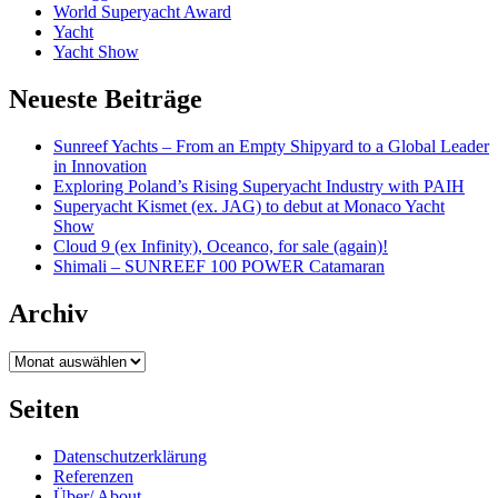
World Superyacht Award
Yacht
Yacht Show
Neueste Beiträge
Sunreef Yachts – From an Empty Shipyard to a Global Leader
in Innovation
Exploring Poland’s Rising Superyacht Industry with PAIH
Superyacht Kismet (ex. JAG) to debut at Monaco Yacht
Show
Cloud 9 (ex Infinity), Oceanco, for sale (again)!
Shimali – SUNREEF 100 POWER Catamaran
Archiv
Archiv
Seiten
Datenschutzerklärung
Referenzen
Über/ About