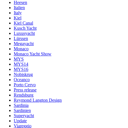
Heesen
Italien
Italy
Kiel
Kiel Canal
Kusch Yacht
Luxusyacht
Lürssen
Megayacht
Monaco
Monaco Yacht Show
MYS
MYS14
MYS16
Nobiskrug
Oceanco
Porto Cervo
Press release
Rendsburg
Reymond Langton Design
Sardinia
Sardinien
Superyacht
Update
Viareggio