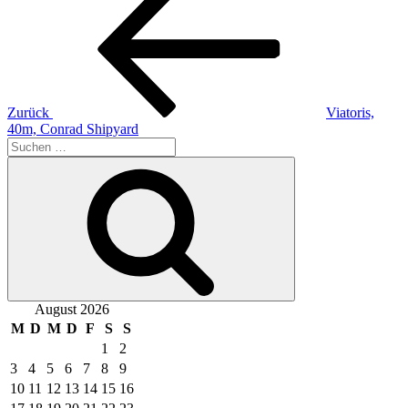
Beitrag
Zurück
Viatoris,
40m, Conrad Shipyard
Suche
nach:
Suchen
August 2026
M
D
M
D
F
S
S
1
2
3
4
5
6
7
8
9
10
11
12
13
14
15
16