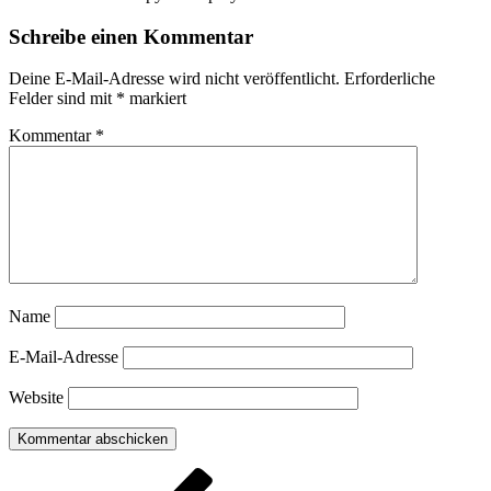
Schreibe einen Kommentar
Deine E-Mail-Adresse wird nicht veröffentlicht.
Erforderliche
Felder sind mit
*
markiert
Kommentar
*
Name
E-Mail-Adresse
Website
Beitragsnavigation
Vorheriger