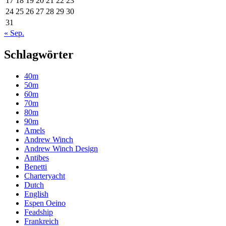
17
18
19
20
21
22
23
24
25
26
27
28
29
30
31
« Sep.
Schlagwörter
40m
50m
60m
70m
80m
90m
Amels
Andrew Winch
Andrew Winch Design
Antibes
Benetti
Charteryacht
Dutch
English
Espen Oeino
Feadship
Frankreich