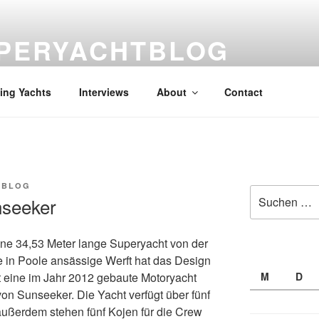
PERYACHTBLOG
 der Superyachten – The world of superyachts
ling Yachts
Interviews
About
Contact
TBLOG
Suche
nseeker
nach:
eine 34,53 Meter lange Superyacht von der
e in Poole ansässige Werft hat das Design
st eine im Jahr 2012 gebaute Motoryacht
M
D
on Sunseeker. Die Yacht verfügt über fünf
außerdem stehen fünf Kojen für die Crew