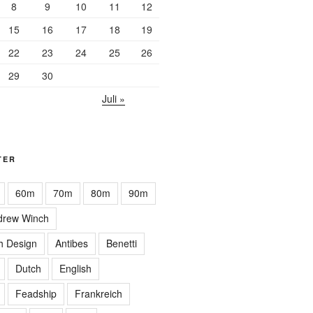
8
9
10
11
12
15
16
17
18
19
22
23
24
25
26
29
30
Juli »
TER
60m
70m
80m
90m
drew Winch
h Design
Antibes
Benetti
Dutch
English
Feadship
Frankreich