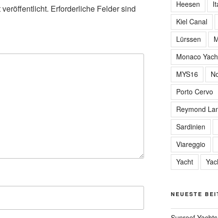
Heesen
It
veröffentlicht.
Erforderliche Felder sind
Kiel Canal
Lürssen
M
Monaco Yach
MYS16
No
Porto Cervo
Reymond Lan
Sardinien
Viareggio
Yacht
Yac
NEUESTE BE
Sunreef Yachts