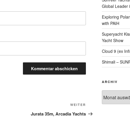
Global Leader i
Exploring Polan
with PAIH
Superyacht Kis
Yacht Show
Cloud 9 (ex Infi
Shimali – SU
ARCHIV
Archiv
Nächster
WEITER
Beitrag
Jurata 35m, Arcadia Yachts