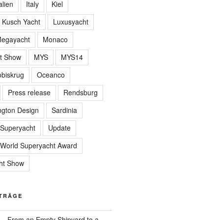
alien
Italy
Kiel
Kusch Yacht
Luxusyacht
egayacht
Monaco
t Show
MYS
MYS14
biskrug
Oceanco
Press release
Rendsburg
gton Design
Sardinia
Superyacht
Update
World Superyacht Award
ht Show
ITRÄGE
 – From an Empty Shipyard to a