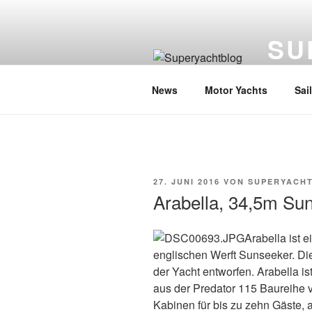
Zum
Inhalt
SU
springen
Die Welt
News
Motor Yachts
Sai
VERÖFFENTLICHT
27. JUNI 2016
VON
SUPERYACH
AM
Arabella, 34,5m Su
Arabella ist 
englischen Werft Sunseeker. Di
der Yacht entworfen. Arabella i
aus der Predator 115 Baureihe v
Kabinen für bis zu zehn Gäste, 