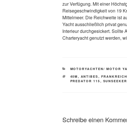
zur Verfügung. Mit einer Höchs
Reisegeschwindigkeit von 19 Kno
Mittelmeer. Die Reichweite ist 
Yacht ausschließlich privat genu
Interieur durchgesickert. Sollte
Charteryacht genutzt werden, wir
KATEGORIEN
MOTORYACHTEN/ MOTOR Y
SCHLAGWÖRTER
40M
,
ANTIBES
,
FRANKREIC
PREDATOR 115
,
SUNSEEKE
Schreibe einen Komme