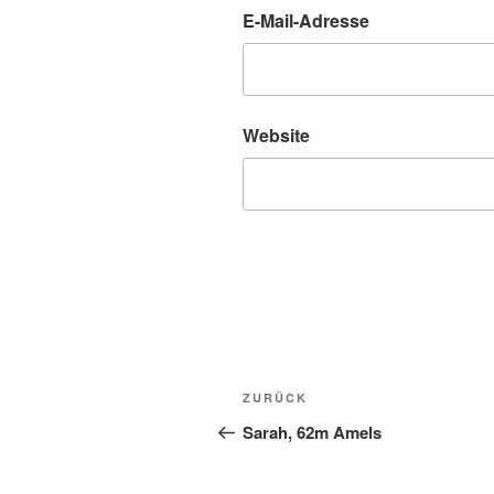
E-Mail-Adresse
Website
Beitragsnavigation
Vorheriger
ZURÜCK
Beitrag
Sarah, 62m Amels