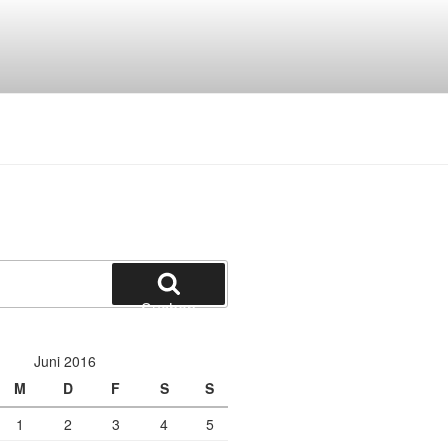
Suchen
Juni 2016
M
D
F
S
S
1
2
3
4
5