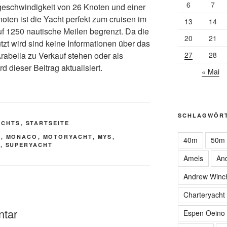
6
7
tgeschwindigkeit von 26 Knoten und einer
ten ist die Yacht perfekt zum cruisen im
13
14
auf 1250 nautische Meilen begrenzt. Da die
20
21
tzt wird sind keine Informationen über das
 Arabella zu Verkauf stehen oder als
27
28
d dieser Beitrag aktualisiert.
« Mai
SCHLAGWÖR
ACHTS
,
STARTSEITE
H
,
MONACO
,
MOTORYACHT
,
MYS
,
40m
50m
R
,
SUPERYACHT
Amels
An
Andrew Winc
Charteryacht
ntar
Espen Oeino