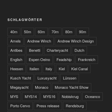
SCHLAGWÖRTER
40m
50m
60m
70m
80m
90m
Amels
Andrew Winch
Andrew Winch Design
Antibes
Benetti
Charteryacht
Dutch
English
Espen Oeino
Feadship
Frankreich
Heesen
Italien
Italy
Kiel
Kiel Canal
Kusch Yacht
Luxusyacht
Lürssen
Megayacht
Monaco
Monaco Yacht Show
MYS
MYS14
MYS16
Nobiskrug
Oceanco
Porto Cervo
Press release
Rendsburg