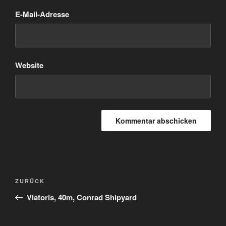
E-Mail-Adresse
Website
Beitragsnavigation
Vorheriger
ZURÜCK
Beitrag
Viatoris, 40m, Conrad Shipyard