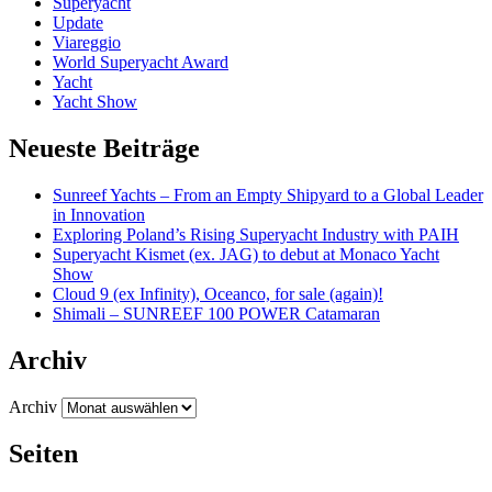
Superyacht
Update
Viareggio
World Superyacht Award
Yacht
Yacht Show
Neueste Beiträge
Sunreef Yachts – From an Empty Shipyard to a Global Leader
in Innovation
Exploring Poland’s Rising Superyacht Industry with PAIH
Superyacht Kismet (ex. JAG) to debut at Monaco Yacht
Show
Cloud 9 (ex Infinity), Oceanco, for sale (again)!
Shimali – SUNREEF 100 POWER Catamaran
Archiv
Archiv
Seiten