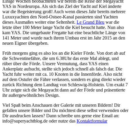
Einige Wochen beobachteten wir bereits die Reise der Megayacht
YAS in Nordeuropa. Als sich das Ziel der Yacht auf Kiel änderte
war die Begeisterung groß! Auch wenn dieses Jahr bereits mehrere
Luxuxyachten den Nord-Ostsee-Kanal passierten sind Yachten
dieses Ausmaßes weiter eine Seltenheit.
Le Grand Bleu
war die
letzte über 100 Meter lange Yacht die Kiel besucht hatte. Nun also
kam YAS. Die umgebaute Fregatte hat eine beachtliche Länge von
141 Meter und wurde nach ihrem Umbau erst im Jahr 2015 an den
neuen Eigner übergeben.
Früh morgens ging es also los an die Kieler Förde. Von dort ab auf
die Schwentinefähre, die um 6.38Uhr das erste Mal ablegt, und
rüber über die Förde. Unsere Vermutung, dass YAS einen
Ankerplatz aufsucht, stellte sich jedoch schnell als falsch dar. Die
Yacht fuhr weiter mit ca. 10 Knoten in die Innenförde. Also nicht
auf dem Ostufer die Fähre verlassen, sondern es ging direkt wieder
zurück Richtung dem Landtag von Schleswig-Holstein. Um exakt 7
Uhr zeigte sich die Megayacht dann auf der Förde und präsentierte
ihr außergewöhnliches Design.
Viel Spaß beim Anschauen der Galerie mit unseren Bildern! Dir
gefallen unsere Bilder und Du möchtest diese selbst verwenden oder
Dir ausdrucken lassen? Dann schreibe uns gerne eine Email an:
info@superyachtblog.de oder nutze das
Kontaktformular