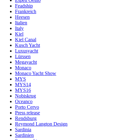
Espen Oeino
Feadship
Frankreich
Heesen
Italien
Italy
Kiel
Kiel Canal
Kusch Yacht
Luxusyacht
Lürssen
Megayacht
Monaco
Monaco Yacht Show
MYS
MYS14
MYS16
Nobiskrug
Oceanco
Porto Cervo
Press release
Rendsburg
Reymond Langton Design
Sardinia
Sardinien