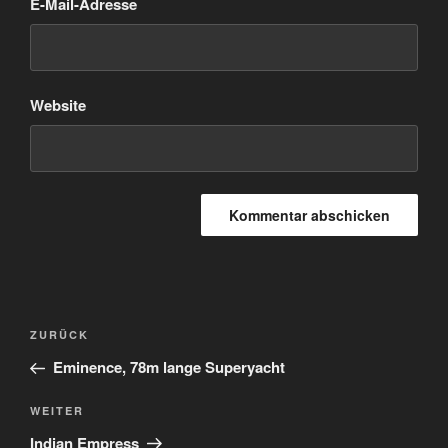
E-Mail-Adresse
Website
Beitragsnavigation
Vorheriger
ZURÜCK
Beitrag
Eminence, 78m lange Superyacht
Nächster
WEITER
Beitrag
Indian Empress