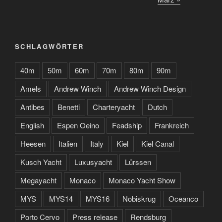
SCHLAGWÖRTER
40m
50m
60m
70m
80m
90m
Amels
Andrew Winch
Andrew Winch Design
Antibes
Benetti
Charteryacht
Dutch
English
Espen Oeino
Feadship
Frankreich
Heesen
Italien
Italy
Kiel
Kiel Canal
Kusch Yacht
Luxusyacht
Lürssen
Megayacht
Monaco
Monaco Yacht Show
MYS
MYS14
MYS16
Nobiskrug
Oceanco
Porto Cervo
Press release
Rendsburg