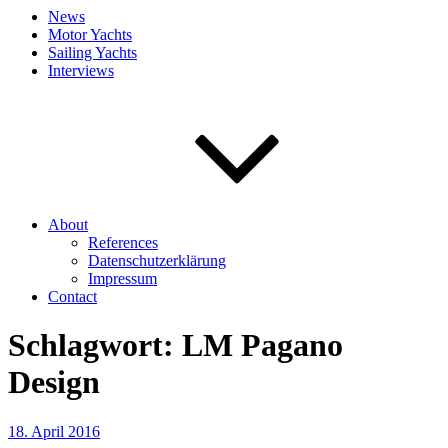
News
Motor Yachts
Sailing Yachts
Interviews
About
References
Datenschutzerklärung
Impressum
Contact
Schlagwort:
LM Pagano
Design
Veröffentlicht
18. April 2016