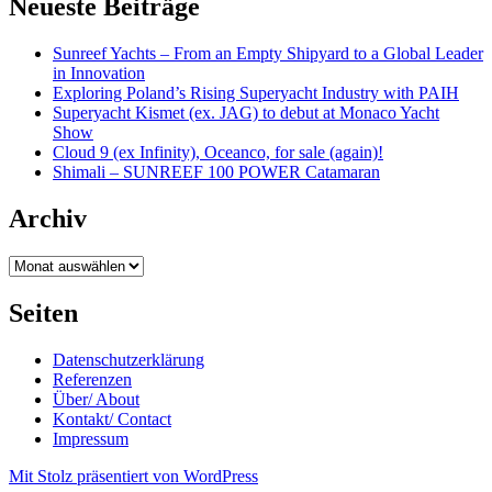
Neueste Beiträge
Sunreef Yachts – From an Empty Shipyard to a Global Leader
in Innovation
Exploring Poland’s Rising Superyacht Industry with PAIH
Superyacht Kismet (ex. JAG) to debut at Monaco Yacht
Show
Cloud 9 (ex Infinity), Oceanco, for sale (again)!
Shimali – SUNREEF 100 POWER Catamaran
Archiv
Archiv
Seiten
Datenschutzerklärung
Referenzen
Über/ About
Kontakt/ Contact
Impressum
Mit Stolz präsentiert von WordPress