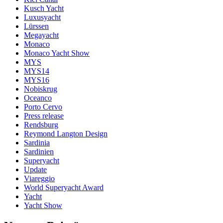
Kusch Yacht
Luxusyacht
Lürssen
Megayacht
Monaco
Monaco Yacht Show
MYS
MYS14
MYS16
Nobiskrug
Oceanco
Porto Cervo
Press release
Rendsburg
Reymond Langton Design
Sardinia
Sardinien
Superyacht
Update
Viareggio
World Superyacht Award
Yacht
Yacht Show