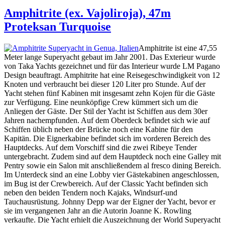
am
Amphitrite (ex. Vajoliroja), 47m
Proteksan Turquoise
Amphitrite ist eine 47,55
Meter lange Superyacht gebaut im Jahr 2001. Das Exterieur wurde
von Taka Yachts gezeichnet und für das Interieur wurde LM Pagano
Design beauftragt. Amphitrite hat eine Reisegeschwindigkeit von 12
Knoten und verbraucht bei dieser 120 Liter pro Stunde. Auf der
Yacht stehen fünf Kabinen mit insgesamt zehn Kojen für die Gäste
zur Verfügung. Eine neunköpfige Crew kümmert sich um die
Anliegen der Gäste. Der Stil der Yacht ist Schiffen aus dem 30er
Jahren nachempfunden. Auf dem Oberdeck befindet sich wie auf
Schiffen üblich neben der Brücke noch eine Kabine für den
Kapitän. Die Eignerkabine befindet sich im vorderen Bereich des
Hauptdecks. Auf dem Vorschiff sind die zwei Ribeye Tender
untergebracht. Zudem sind auf dem Hauptdeck noch eine Galley mit
Pentry sowie ein Salon mit anschließendem al fresco dining Bereich.
Im Unterdeck sind an eine Lobby vier Gästekabinen angeschlossen,
im Bug ist der Crewbereich. Auf der Classic Yacht befinden sich
neben den beiden Tendern noch Kajaks, Windsurf-und
Tauchausrüstung. Johnny Depp war der Eigner der Yacht, bevor er
sie im vergangenen Jahr an die Autorin Joanne K. Rowling
verkaufte. Die Yacht erhielt die Auszeichnung der World Superyacht