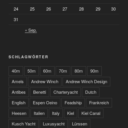
24
25
26
27
28
29
30
31
« Sep.
SCHLAGWÖRTER
40m
50m
60m
70m
80m
90m
Amels
Andrew Winch
Andrew Winch Design
Antibes
Benetti
Charteryacht
Dutch
English
Espen Oeino
Feadship
Frankreich
Heesen
Italien
Italy
Kiel
Kiel Canal
Kusch Yacht
Luxusyacht
Lürssen