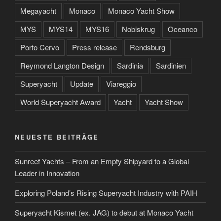
Megayacht
Monaco
Monaco Yacht Show
MYS
MYS14
MYS16
Nobiskrug
Oceanco
Porto Cervo
Press release
Rendsburg
Reymond Langton Design
Sardinia
Sardinien
Superyacht
Update
Viareggio
World Superyacht Award
Yacht
Yacht Show
NEUESTE BEITRÄGE
Sunreef Yachts – From an Empty Shipyard to a Global
Leader in Innovation
Exploring Poland’s Rising Superyacht Industry with PAIH
Superyacht Kismet (ex. JAG) to debut at Monaco Yacht