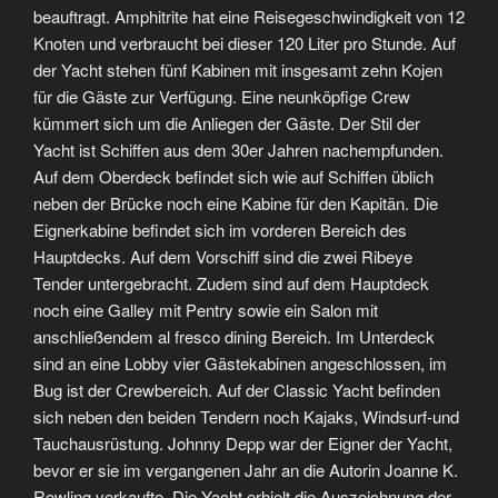
beauftragt. Amphitrite hat eine Reisegeschwindigkeit von 12
Knoten und verbraucht bei dieser 120 Liter pro Stunde. Auf
der Yacht stehen fünf Kabinen mit insgesamt zehn Kojen
für die Gäste zur Verfügung. Eine neunköpfige Crew
kümmert sich um die Anliegen der Gäste. Der Stil der
Yacht ist Schiffen aus dem 30er Jahren nachempfunden.
Auf dem Oberdeck befindet sich wie auf Schiffen üblich
neben der Brücke noch eine Kabine für den Kapitän. Die
Eignerkabine befindet sich im vorderen Bereich des
Hauptdecks. Auf dem Vorschiff sind die zwei Ribeye
Tender untergebracht. Zudem sind auf dem Hauptdeck
noch eine Galley mit Pentry sowie ein Salon mit
anschließendem al fresco dining Bereich. Im Unterdeck
sind an eine Lobby vier Gästekabinen angeschlossen, im
Bug ist der Crewbereich. Auf der Classic Yacht befinden
sich neben den beiden Tendern noch Kajaks, Windsurf-und
Tauchausrüstung. Johnny Depp war der Eigner der Yacht,
bevor er sie im vergangenen Jahr an die Autorin Joanne K.
Rowling verkaufte. Die Yacht erhielt die Auszeichnung der