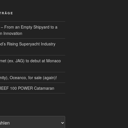
ITRÄGE
 – From an Empty Shipyard to a
n Innovation
d’s Rising Superyacht Industry
met (ex. JAG) to debut at Monaco
nity), Oceanco, for sale (again)!
NREEF 100 POWER Catamaran