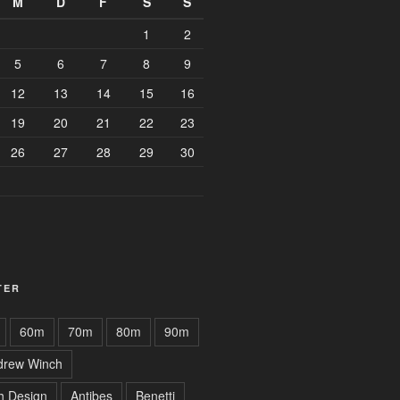
M
D
F
S
S
1
2
5
6
7
8
9
12
13
14
15
16
19
20
21
22
23
26
27
28
29
30
TER
60m
70m
80m
90m
drew Winch
h Design
Antibes
Benetti