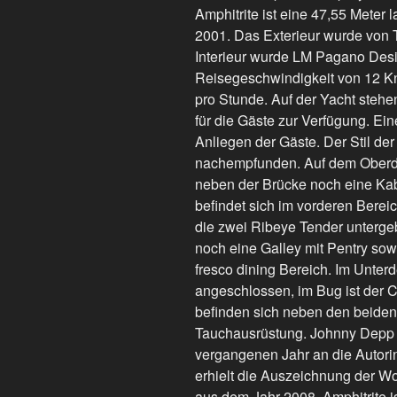
Amphitrite ist eine 47,55 Meter
2001. Das Exterieur wurde von 
Interieur wurde LM Pagano Desig
Reisegeschwindigkeit von 12 Kno
pro Stunde. Auf der Yacht stehe
für die Gäste zur Verfügung. E
Anliegen der Gäste. Der Stil de
nachempfunden. Auf dem Oberdec
neben der Brücke noch eine Kab
befindet sich im vorderen Berei
die zwei Ribeye Tender unterg
noch eine Galley mit Pentry sow
fresco dining Bereich. Im Unter
angeschlossen, im Bug ist der C
befinden sich neben den beiden
Tauchausrüstung. Johnny Depp w
vergangenen Jahr an die Autori
erhielt die Auszeichnung der Wo
aus dem Jahr 2008. Amphitrite i