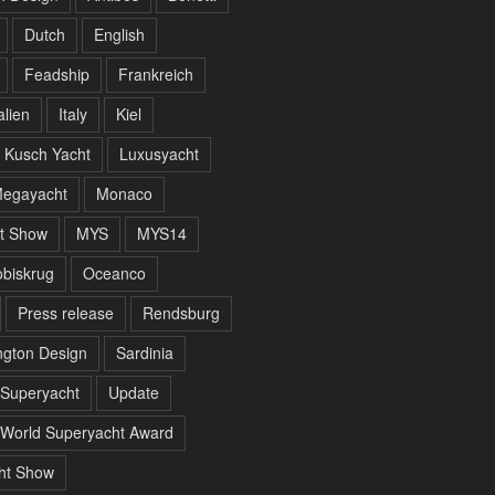
Dutch
English
Feadship
Frankreich
alien
Italy
Kiel
Kusch Yacht
Luxusyacht
egayacht
Monaco
t Show
MYS
MYS14
biskrug
Oceanco
Press release
Rendsburg
gton Design
Sardinia
Superyacht
Update
World Superyacht Award
ht Show