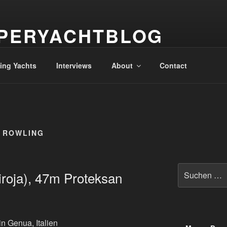
PERYACHTBLOG
 der Superyachten – The world of superyachts
ling Yachts
Interviews
About
Contact
. ROWLING
Suche
liroja), 47m Proteksan
nach: