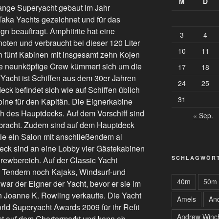
M
D
 lange Superyacht gebaut im Jahr
Taka Yachts gezeichnet und für das
n beauftragt. Amphitrite hat eine
3
4
ten und verbraucht bei dieser 120 Liter
10
11
n fünf Kabinen mit insgesamt zehn Kojen
ine neunköpfige Crew kümmert sich um die
17
18
r Yacht ist Schiffen aus dem 30er Jahren
24
25
k befindet sich wie auf Schiffen üblich
31
ine für den Kapitän. Die Eignerkabine
ch des Hauptdecks. Auf dem Vorschiff sind
« Sep.
ebracht. Zudem sind auf dem Hauptdeck
ie ein Salon mit anschließendem al
deck sind an eine Lobby vier Gästekabinen
SCHLAGWÖR
rewbereich. Auf der Classic Yacht
 Tendern noch Kajaks, Windsurf-und
40m
50m
ar der Eigner der Yacht, bevor er sie im
n Joanne K. Rowling verkaufte. Die Yacht
Amels
An
rld Superyacht Awards 2009 für ihr Refit
Andrew Winc
st auf dem Chartermarkt und kann ab