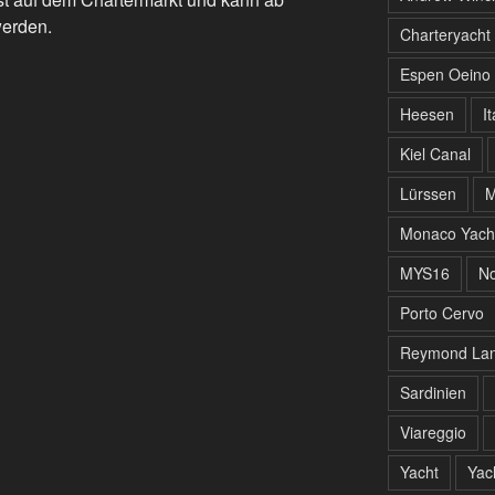
werden.
Charteryacht
Espen Oeino
Heesen
It
Kiel Canal
Lürssen
M
Monaco Yach
MYS16
No
Porto Cervo
Reymond Lan
Sardinien
Viareggio
Yacht
Yac