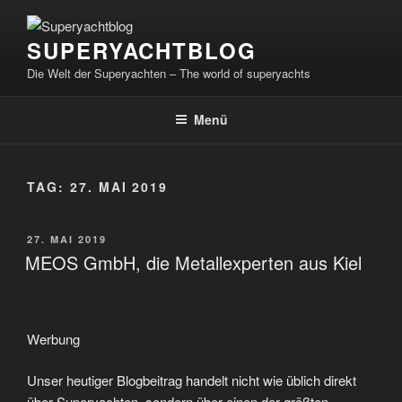
Zum
Inhalt
SUPERYACHTBLOG
springen
Die Welt der Superyachten – The world of superyachts
Menü
TAG:
27. MAI 2019
VERÖFFENTLICHT
27. MAI 2019
AM
MEOS GmbH, die Metallexperten aus Kiel
Werbung
Unser heutiger Blogbeitrag handelt nicht wie üblich direkt
über Superyachten, sondern über einen der größten