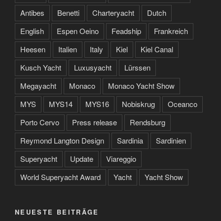
Antibes
Benetti
Charteryacht
Dutch
English
Espen Oeino
Feadship
Frankreich
Heesen
Italien
Italy
Kiel
Kiel Canal
Kusch Yacht
Luxusyacht
Lürssen
Megayacht
Monaco
Monaco Yacht Show
MYS
MYS14
MYS16
Nobiskrug
Oceanco
Porto Cervo
Press release
Rendsburg
Reymond Langton Design
Sardinia
Sardinien
Superyacht
Update
Viareggio
World Superyacht Award
Yacht
Yacht Show
NEUESTE BEITRÄGE