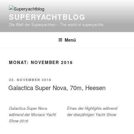
Zum
Inhalt
SUPERYACHTBLOG
springen
Die Welt der Superyachten – The world of superyachts
Menü
MONAT:
NOVEMBER 2016
VERÖFFENTLICHT
22. NOVEMBER 2016
AM
Galactica Super Nova, 70m, Heesen
Galactica Super Nova
Eines der Highlights während
während der Monaco Yacht
der diesjährigen Yacht Show
Show 2016