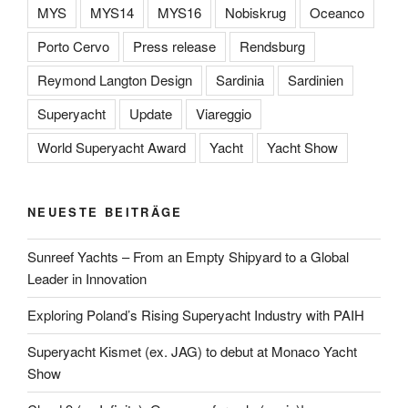
MYS
MYS14
MYS16
Nobiskrug
Oceanco
Porto Cervo
Press release
Rendsburg
Reymond Langton Design
Sardinia
Sardinien
Superyacht
Update
Viareggio
World Superyacht Award
Yacht
Yacht Show
NEUESTE BEITRÄGE
Sunreef Yachts – From an Empty Shipyard to a Global
Leader in Innovation
Exploring Poland’s Rising Superyacht Industry with PAIH
Superyacht Kismet (ex. JAG) to debut at Monaco Yacht
Show