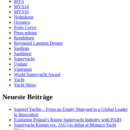
MYS
MYS14
MYS16
Nobiskrug
Oceanco
Porto Cervo
Press release
Rendsburg
Reymond Langton Design
Sardinia
Sardinien
Superyacht
Update
Viareggio
World Superyacht Award
Yacht
Yacht Show
Neueste Beiträge
Sunreef Yachts – From an Empty Shipyard to a Global Leader
in Innovation
Exploring Poland’s Rising Superyacht Industry with PAIH
Superyacht Kismet (ex. JAG) to debut at Monaco Yacht