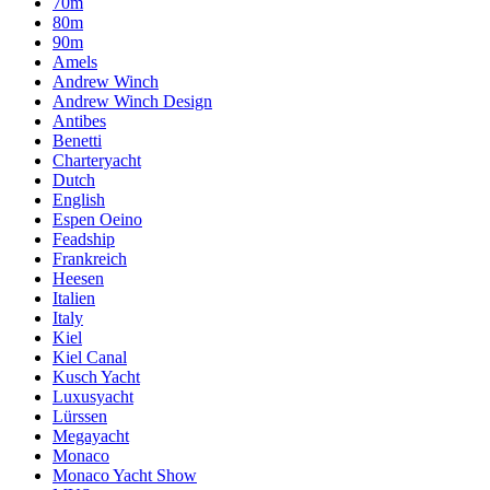
70m
80m
90m
Amels
Andrew Winch
Andrew Winch Design
Antibes
Benetti
Charteryacht
Dutch
English
Espen Oeino
Feadship
Frankreich
Heesen
Italien
Italy
Kiel
Kiel Canal
Kusch Yacht
Luxusyacht
Lürssen
Megayacht
Monaco
Monaco Yacht Show