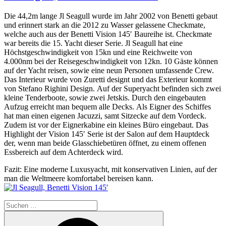
Die 44,2m lange Jl Seagull wurde im Jahr 2002 von Benetti gebaut
und erinnert stark an die 2012 zu Wasser gelassene Checkmate,
welche auch aus der Benetti Vision 145′ Baureihe ist. Checkmate
war bereits die 15. Yacht dieser Serie. Jl Seagull hat eine
Höchstgeschwindigkeit von 15kn und eine Reichweite von
4.000nm bei der Reisegeschwindigkeit von 12kn. 10 Gäste können
auf der Yacht reisen, sowie eine neun Personen umfassende Crew.
Das Interieur wurde von Zuretti designt und das Exterieur kommt
von Stefano Righini Design. Auf der Superyacht befinden sich zwei
kleine Tenderboote, sowie zwei Jetskis. Durch den eingebauten
Aufzug erreicht man bequem alle Decks. Als Eigner des Schiffes
hat man einen eigenen Jacuzzi, samt Sitzecke auf dem Vordeck.
Zudem ist vor der Eignerkabine ein kleines Büro eingebaut. Das
Highlight der Vision 145′ Serie ist der Salon auf dem Hauptdeck
der, wenn man beide Glasschiebetüren öffnet, zu einem offenen
Essbereich auf dem Achterdeck wird.
Fazit: Eine moderne Luxusyacht, mit konservativen Linien, auf der
man die Weltmeere komfortabel bereisen kann.
Suche
nach:
Suchen