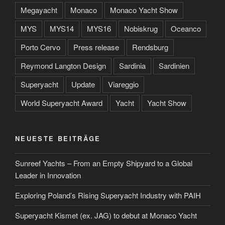
Megayacht
Monaco
Monaco Yacht Show
MYS
MYS14
MYS16
Nobiskrug
Oceanco
Porto Cervo
Press release
Rendsburg
Reymond Langton Design
Sardinia
Sardinien
Superyacht
Update
Viareggio
World Superyacht Award
Yacht
Yacht Show
NEUESTE BEITRÄGE
Sunreef Yachts – From an Empty Shipyard to a Global
Leader in Innovation
Exploring Poland’s Rising Superyacht Industry with PAIH
Superyacht Kismet (ex. JAG) to debut at Monaco Yacht