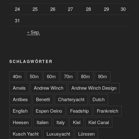
24
25
26
27
28
29
30
31
« Sep.
SCHLAGWÖRTER
40m
50m
60m
70m
80m
90m
Amels
Andrew Winch
Andrew Winch Design
Antibes
Benetti
Charteryacht
Dutch
English
Espen Oeino
Feadship
Frankreich
Heesen
Italien
Italy
Kiel
Kiel Canal
Kusch Yacht
Luxusyacht
Lürssen