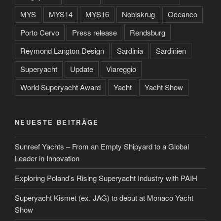
MYS
MYS14
MYS16
Nobiskrug
Oceanco
Porto Cervo
Press release
Rendsburg
Reymond Langton Design
Sardinia
Sardinien
Superyacht
Update
Viareggio
World Superyacht Award
Yacht
Yacht Show
NEUESTE BEITRÄGE
Sunreef Yachts – From an Empty Shipyard to a Global
Leader in Innovation
Exploring Poland’s Rising Superyacht Industry with PAIH
Superyacht Kismet (ex. JAG) to debut at Monaco Yacht
Show