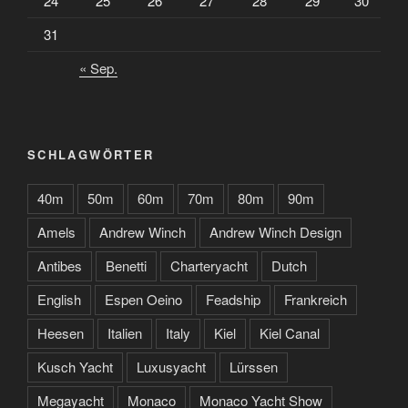
24
25
26
27
28
29
30
31
« Sep.
SCHLAGWÖRTER
40m
50m
60m
70m
80m
90m
Amels
Andrew Winch
Andrew Winch Design
Antibes
Benetti
Charteryacht
Dutch
English
Espen Oeino
Feadship
Frankreich
Heesen
Italien
Italy
Kiel
Kiel Canal
Kusch Yacht
Luxusyacht
Lürssen
Megayacht
Monaco
Monaco Yacht Show