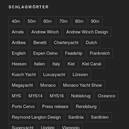
SCHLAGWÖRTER
40m
50m
60m
70m
80m
90m
Amels
Andrew Winch
Andrew Winch Design
Antibes
Benetti
Charteryacht
Dutch
English
Espen Oeino
Feadship
Frankreich
Heesen
Italien
Italy
Kiel
Kiel Canal
Kusch Yacht
Luxusyacht
Lürssen
Megayacht
Monaco
Monaco Yacht Show
MYS
MYS14
MYS16
Nobiskrug
Oceanco
Porto Cervo
Press release
Rendsburg
Reymond Langton Design
Sardinia
Sardinien
Superyacht
Update
Viareggio