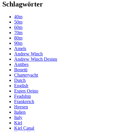
Schlagwörter
40m
50m
60m
70m
80m
90m
Amels
Andrew Winch
Andrew Winch Design
Antibes
Benetti
Charteryacht
Dutch
English
Espen Oeino
Feadship
Frankreich
Heesen
Italien
Italy
Kiel
Kiel Canal