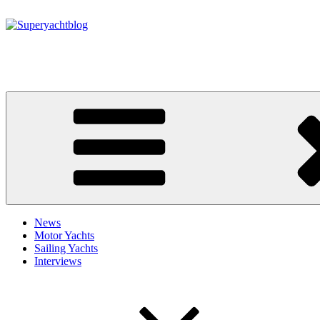
Zum
Inhalt
springen
Superyachtblog
Die Welt der Superyachten – The world of superyachts
News
Motor Yachts
Sailing Yachts
Interviews