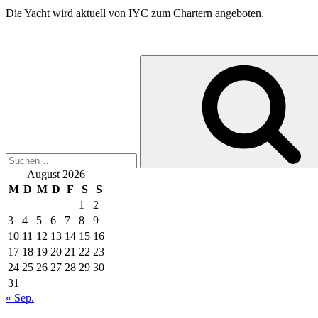
Die Yacht wird aktuell von IYC zum Chartern angeboten.
Suche
nach:
August 2026
M
D
M
D
F
S
S
1
2
3
4
5
6
7
8
9
10
11
12
13
14
15
16
17
18
19
20
21
22
23
24
25
26
27
28
29
30
31
« Sep.