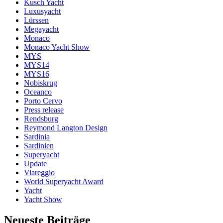
Kusch Yacht
Luxusyacht
Lürssen
Megayacht
Monaco
Monaco Yacht Show
MYS
MYS14
MYS16
Nobiskrug
Oceanco
Porto Cervo
Press release
Rendsburg
Reymond Langton Design
Sardinia
Sardinien
Superyacht
Update
Viareggio
World Superyacht Award
Yacht
Yacht Show
Neueste Beiträge