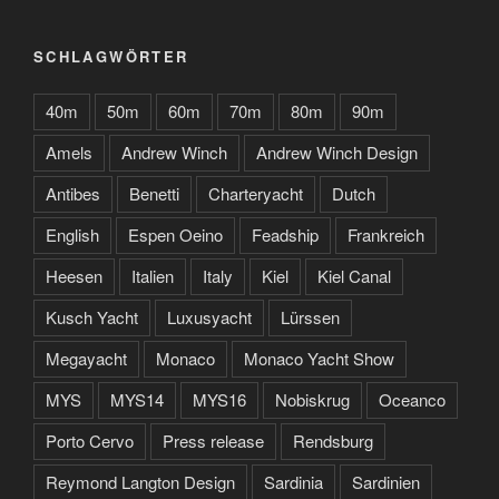
SCHLAGWÖRTER
40m
50m
60m
70m
80m
90m
Amels
Andrew Winch
Andrew Winch Design
Antibes
Benetti
Charteryacht
Dutch
English
Espen Oeino
Feadship
Frankreich
Heesen
Italien
Italy
Kiel
Kiel Canal
Kusch Yacht
Luxusyacht
Lürssen
Megayacht
Monaco
Monaco Yacht Show
MYS
MYS14
MYS16
Nobiskrug
Oceanco
Porto Cervo
Press release
Rendsburg
Reymond Langton Design
Sardinia
Sardinien