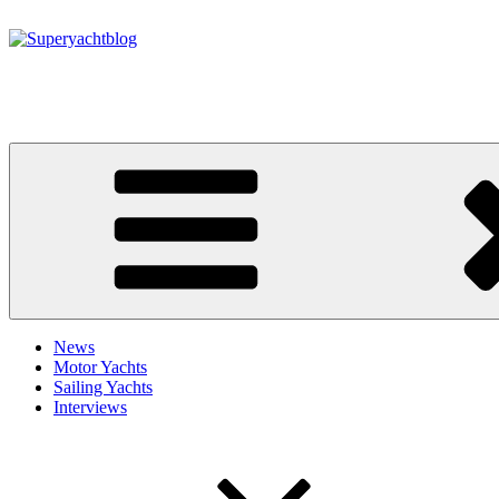
Zum
Inhalt
springen
Superyachtblog
Die Welt der Superyachten – The world of superyachts
News
Motor Yachts
Sailing Yachts
Interviews