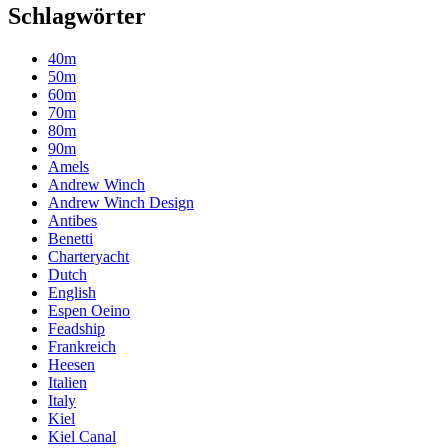
Schlagwörter
40m
50m
60m
70m
80m
90m
Amels
Andrew Winch
Andrew Winch Design
Antibes
Benetti
Charteryacht
Dutch
English
Espen Oeino
Feadship
Frankreich
Heesen
Italien
Italy
Kiel
Kiel Canal