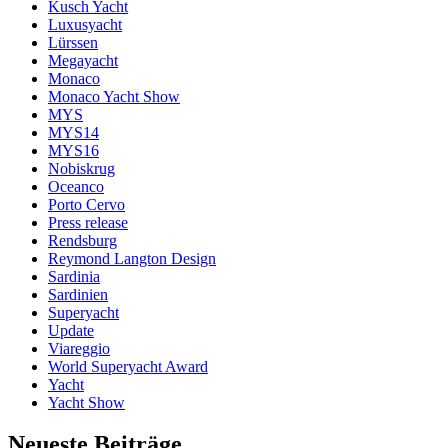
Kusch Yacht
Luxusyacht
Lürssen
Megayacht
Monaco
Monaco Yacht Show
MYS
MYS14
MYS16
Nobiskrug
Oceanco
Porto Cervo
Press release
Rendsburg
Reymond Langton Design
Sardinia
Sardinien
Superyacht
Update
Viareggio
World Superyacht Award
Yacht
Yacht Show
Neueste Beiträge