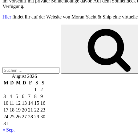
im Vorschiff mit privater Sonnenlounge davor. Auf dem Sonnendeck be
Verfügung.
Hier
findet Ihr auf der Website von Moran Yacht & Ship eine virtuelle
Suche
nach:
August 2026
M
D
M
D
F
S
S
1
2
3
4
5
6
7
8
9
10
11
12
13
14
15
16
17
18
19
20
21
22
23
24
25
26
27
28
29
30
31
« Sep.