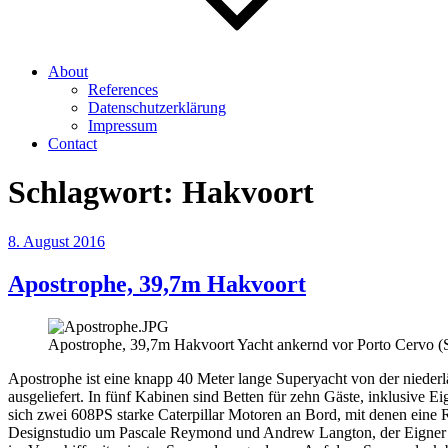
About
References
Datenschutzerklärung
Impressum
Contact
Schlagwort:
Hakvoort
Veröffentlicht
8. August 2016
am
Apostrophe, 39,7m Hakvoort
Apostrophe, 39,7m Hakvoort Yacht ankernd vor Porto Cervo (S
Apostrophe ist eine knapp 40 Meter lange Superyacht von der nieder
ausgeliefert. In fünf Kabinen sind Betten für zehn Gäste, inklusive
sich zwei 608PS starke Caterpillar Motoren an Bord, mit denen ein
Designstudio um Pascale Reymond und Andrew Langton, der Eigner w