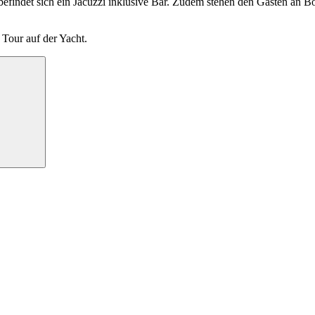
findet sich ein Jacuzzi inklusive Bar. Zudem stehen den Gästen an Bor
 Tour auf der Yacht.
Suchen