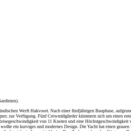
ardinien).
ländischen Werft Hakvoort. Nach einer fünfjährigen Bauphase, aufgrund
 Eigner, zur Verfügung. Fünf Crewmitlglieder kümmern sich um einen en
e Reisegeschwindigkeit von 11 Knoten und eine Höchstgeschwindigkeit
ollte ein kurviges und modernes Design. Die Yacht hat einen grauen 