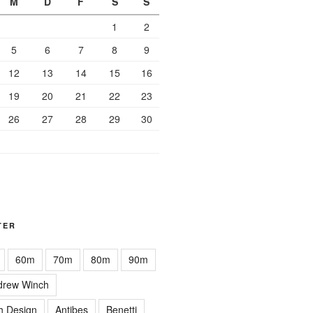
M
D
F
S
S
1
2
5
6
7
8
9
12
13
14
15
16
19
20
21
22
23
26
27
28
29
30
TER
60m
70m
80m
90m
drew Winch
h Design
Antibes
Benetti