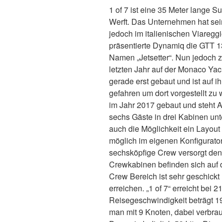
1 of 7 ist eine 35 Meter lange 
Werft. Das Unternehmen hat sein
jedoch im italienischen Viareggi
präsentierte Dynamiq die GTT 1
Namen „Jetsetter“. Nun jedoch
letzten Jahr auf der Monaco Yac
gerade erst gebaut und ist auf i
gefahren um dort vorgestellt zu
im Jahr 2017 gebaut und steht 
sechs Gäste in drei Kabinen unt
auch die Möglichkeit ein Layout 
möglich im eigenen Konfigurato
sechsköpfige Crew versorgt den 
Crewkabinen befinden sich auf
Crew Bereich ist sehr geschickt
erreichen. „1 of 7“ erreicht bei
Reisegeschwindigkeit beträgt 1
man mit 9 Knoten, dabei verbra