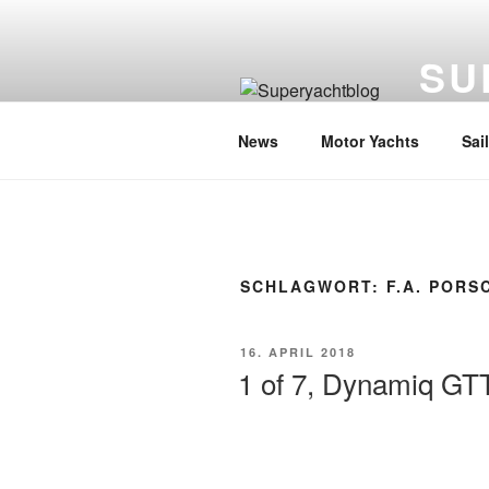
Zum
Inhalt
SU
springen
Die Welt
News
Motor Yachts
Sai
SCHLAGWORT:
F.A. PORS
VERÖFFENTLICHT
16. APRIL 2018
AM
1 of 7, Dynamiq GT