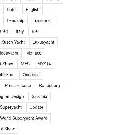
Dutch
English
Feadship
Frankreich
alien
Italy
Kiel
Kusch Yacht
Luxusyacht
egayacht
Monaco
t Show
MYS
MYS14
biskrug
Oceanco
Press release
Rendsburg
gton Design
Sardinia
Superyacht
Update
World Superyacht Award
ht Show