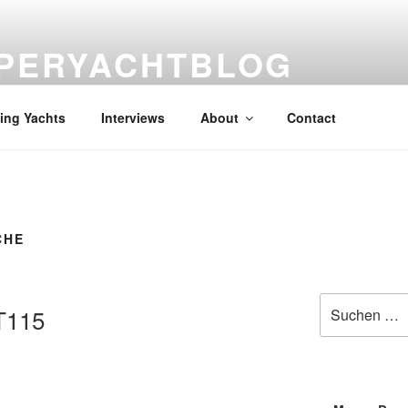
PERYACHTBLOG
 der Superyachten – The world of superyachts
ling Yachts
Interviews
About
Contact
CHE
Suche
T115
nach: