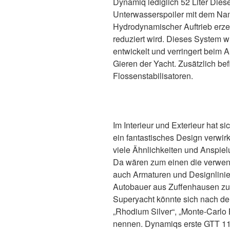
Dynamiq lediglich 52 Liter Dies
Unterwasserspoiler mit dem Na
Hydrodynamischer Auftrieb erze
reduziert wird. Dieses System 
entwickelt und verringert beim 
Gieren der Yacht. Zusätzlich bef
Flossenstabilisatoren.
Im Interieur und Exterieur hat s
ein fantastisches Design verwirk
viele Ähnlichkeiten und Anspie
Da wären zum einen die verwen
auch Armaturen und Designlinien
Autobauer aus Zuffenhausen zu 
Superyacht könnte
sich nach de
„Rhodium Silver“, „Monte-Carlo 
nennen. Dynamiqs erste GTT 115