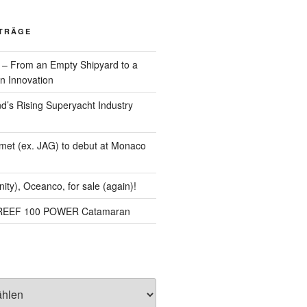
ITRÄGE
 – From an Empty Shipyard to a
n Innovation
d’s Rising Superyacht Industry
met (ex. JAG) to debut at Monaco
nity), Oceanco, for sale (again)!
NREEF 100 POWER Catamaran