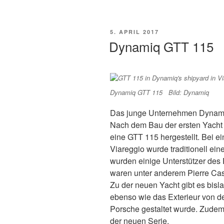
VERÖFFENTLICHT
5. APRIL 2017
AM
Dynamiq GTT 115
Dynamiq GTT 115 Bild: Dynamiq
Das junge Unternehmen Dynamiq 
Nach dem Bau der ersten Yacht 
eine GTT 115 hergestellt. Bei e
Viareggio wurde traditionell ei
wurden einige Unterstützer des 
waren unter anderem Pierre Casi
Zu der neuen Yacht gibt es bisla
ebenso wie das Exterieur von d
Porsche gestaltet wurde. Zudem 
der neuen Serie.