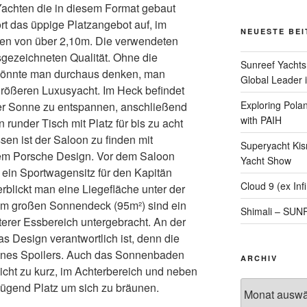
 Yachten die in diesem Format gebaut
ort das üppige Platzangebot auf, im
NEUESTE BE
hen von über 2,10m.
Die verwendeten
usgezeichneten Qualität. Ohne die
Sunreef Yachts
könnte man durchaus denken, man
Global Leader i
größeren Luxusyacht. Im Heck befindet
Exploring Polan
er Sonne zu entspannen, anschließend
with PAIH
 runder Tisch mit Platz für bis zu acht
en ist der Saloon zu finden mit
Superyacht Kis
hem Porsche Design. Vor dem Saloon
Yacht Show
r ein Sportwagensitz für den Kapitän
Cloud 9 (ex Infi
rblickt man eine Liegefläche unter der
dem großen Sonnendeck (95m²) sind ein
Shimali – SU
iterer Essbereich untergebracht. An der
as Design verantwortlich ist, denn die
eines Spoilers. Auch das Sonnenbaden
ARCHIV
cht zu kurz, im Achterbereich und neben
Archiv
nügend Platz um sich zu bräunen.