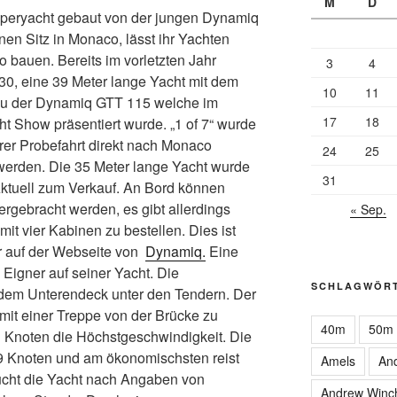
M
D
Superyacht gebaut von der jungen Dynamiq
en Sitz in Monaco, lässt ihr Yachten
o bauen. Bereits im vorletzten Jahr
3
4
30, eine 39 Meter lange Yacht mit dem
10
11
 zu der Dynamiq GTT 115 welche im
17
18
ht Show präsentiert wurde. „1 of 7“ wurde
hrer Probefahrt direkt nach Monaco
24
25
 werden. Die 35 Meter lange Yacht wurde
31
Aktuell zum Verkauf. An Bord können
ergebracht werden, es gibt allerdings
« Sep.
mit vier Kabinen zu bestellen. Dies ist
r auf der Webseite von
Dynamiq.
Eine
Eigner auf seiner Yacht. Die
SCHLAGWÖR
 dem Unterendeck unter den Tendern. Der
 mit einer Treppe von der Brücke zu
40m
50m
 21 Knoten die Höchstgeschwindigkeit. Die
9 Knoten und am ökonomischsten reist
Amels
An
ucht die Yacht nach Angaben von
Andrew Winc