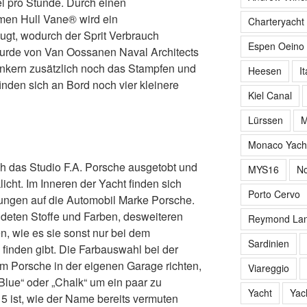
el pro Stunde. Durch einen
men Hull Vane® wird ein
Charteryacht
ugt, wodurch der Sprit Verbrauch
Espen Oeino
wurde von Van Oossanen Naval Architects
Ankern zusätzlich noch das Stampfen und
Heesen
It
inden sich an Bord noch vier kleinere
Kiel Canal
Lürssen
M
Monaco Yach
ich das Studio F.A. Porsche ausgetobt und
MYS16
No
licht. Im Inneren der Yacht finden sich
Porto Cervo
lungen auf die Automobil Marke Porsche.
deten Stoffe und Farben, desweiteren
Reymond Lan
, wie es sie sonst nur bei dem
Sardinien
finden gibt. Die Farbauswahl bei der
m Porsche in der eigenen Garage richten,
Viareggio
Blue“ oder „Chalk“ um ein paar zu
Yacht
Yac
 ist, wie der Name bereits vermuten