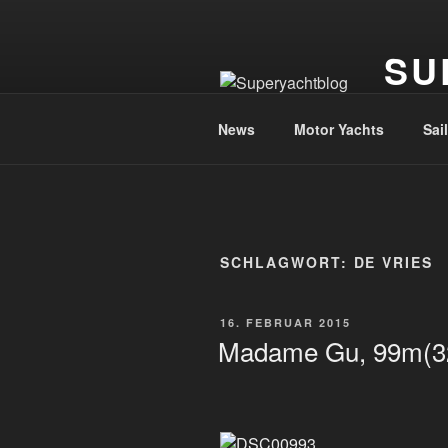
Zum
Inhalt
SU
springen
Die Welt
News
Motor Yachts
Sai
SCHLAGWORT:
DE VRIES
VERÖFFENTLICHT
16. FEBRUAR 2015
AM
Madame Gu, 99m(32