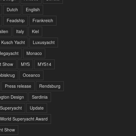
Dutch
English
Feadship
Frankreich
alien
Italy
Kiel
Kusch Yacht
Luxusyacht
egayacht
Monaco
t Show
MYS
MYS14
biskrug
Oceanco
Press release
Rendsburg
gton Design
Sardinia
Superyacht
Update
World Superyacht Award
ht Show