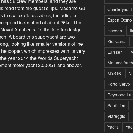
 has 38 crew members, and they are
 is read from the guest’s lips. Madame Gu
Charteryacht
s in six luxurious cabins, including a
Espen Oeino
m speed is reached at about 25kn. The
Naval Architects, for the interior design
Heesen
It
h. A board this superyacht are two
Kiel Canal
ong, looking like smaller versions of the
 helicopter, which impresses with its very
Lürssen
M
n the year 2014 the Worlds Superyacht
Monaco Yach
cement motor yacht 2.000GT and above“.
MYS16
No
Porto Cervo
Reymond Lan
Sardinien
Viareggio
Yacht
Yac