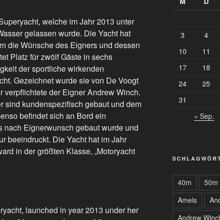
M
D
uperyacht, welche im Jahr 2013 unter
asser gelassen wurde. Die Yacht hat
3
4
 um die Wünsche des Eigners und dessen
10
11
t Platz für zwölf Gäste in sechs
17
18
keit der sportliche wirkenden
eicht. Gezeichnet wurde sie von De Voogt
24
25
eur verpflichtete der Eigner Andrew Winch.
31
r sind kundenspezifisch gebaut und dem
enso befindet sich an Bord ein
« Sep.
ls nach Eignerwunsch gebaut wurde und
eur beeindruckt. Die Yacht hat im Jahr
rd in der größten Klasse, „Motoryacht
SCHLAGWÖR
40m
50m
Amels
An
ryacht, launched in year 2013 under her
Andrew Winc