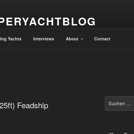
PERYACHTBLOG
 der Superyachten – The world of superyachts
ling Yachts
Interviews
About
Contact
Suche
5ft) Feadship
nach: