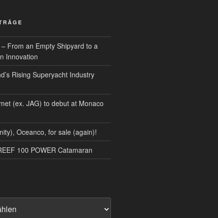
ITRÄGE
 – From an Empty Shipyard to a
n Innovation
d’s Rising Superyacht Industry
met (ex. JAG) to debut at Monaco
nity), Oceanco, for sale (again)!
NREEF 100 POWER Catamaran