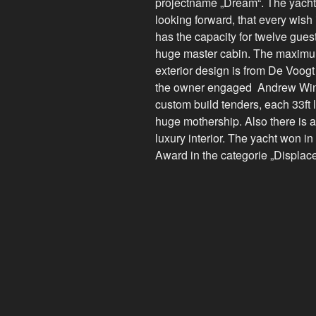
projectname „Dream“. The yacht
looking forward, that every wish
has the capacity for twelve guest
huge master cabin. The maximu
exterior design is from De Voogt 
the owner engaged Andrew Winc
custom build tenders, each 33ft l
huge mothership. Also there is a
luxury interior. The yacht won i
Award in the categorie „Displa