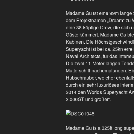
Madame Gu ist eine 99m lange S
dem Projektnamen „Dream“ zu W
eine 38-köpfige Crew, die sich
Gäste kümmert. Madame Gu biete
Kabinen. Die Höchstgeschwindig
Superyacht ist bei ca. 25kn err
Naval Architects, für das Interi
Die zwei 11-Meter langen Tende
Mutterschiff nachempfunden. Eb
Hubschrauber, welcher ebenfal
durch ein sehr luxuriöses Interi
2014 den Worlds Superyacht Awa
2.000GT und größer“.
Madame Gu is a 325ft long supe