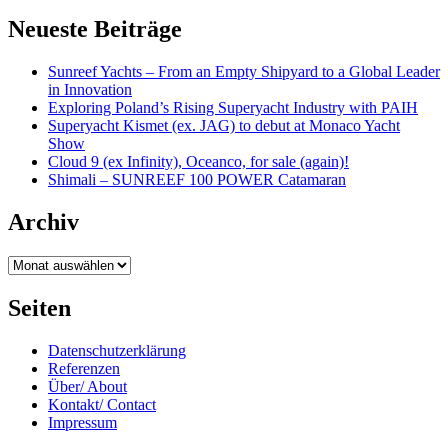
Neueste Beiträge
Sunreef Yachts – From an Empty Shipyard to a Global Leader
in Innovation
Exploring Poland’s Rising Superyacht Industry with PAIH
Superyacht Kismet (ex. JAG) to debut at Monaco Yacht
Show
Cloud 9 (ex Infinity), Oceanco, for sale (again)!
Shimali – SUNREEF 100 POWER Catamaran
Archiv
Archiv
Seiten
Datenschutzerklärung
Referenzen
Über/ About
Kontakt/ Contact
Impressum