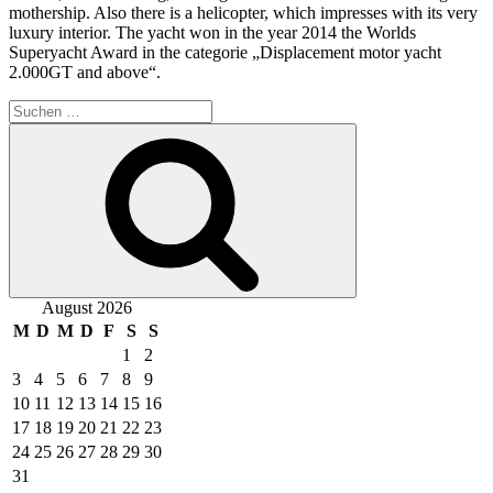
mothership. Also there is a helicopter, which impresses with its very
luxury interior. The yacht won in the year 2014 the Worlds
Superyacht Award in the categorie „Displacement motor yacht
2.000GT and above“.
Suche
nach:
Suchen
August 2026
M
D
M
D
F
S
S
1
2
3
4
5
6
7
8
9
10
11
12
13
14
15
16
17
18
19
20
21
22
23
24
25
26
27
28
29
30
31