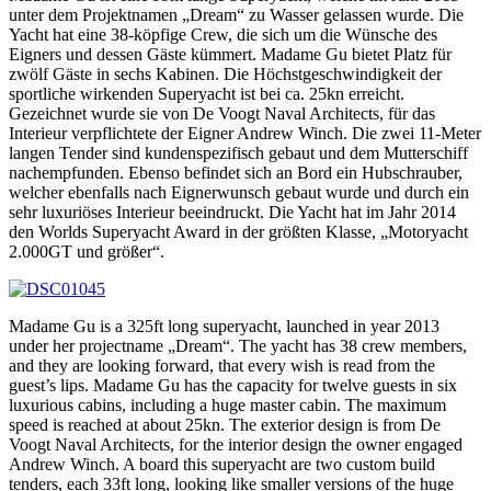
unter dem Projektnamen „Dream“ zu Wasser gelassen wurde. Die
Yacht hat eine 38-köpfige Crew, die sich um die Wünsche des
Eigners und dessen Gäste kümmert. Madame Gu bietet Platz für
zwölf Gäste in sechs Kabinen. Die Höchstgeschwindigkeit der
sportliche wirkenden Superyacht ist bei ca. 25kn erreicht.
Gezeichnet wurde sie von De Voogt Naval Architects, für das
Interieur verpflichtete der Eigner Andrew Winch. Die zwei 11-Meter
langen Tender sind kundenspezifisch gebaut und dem Mutterschiff
nachempfunden. Ebenso befindet sich an Bord ein Hubschrauber,
welcher ebenfalls nach Eignerwunsch gebaut wurde und durch ein
sehr luxuriöses Interieur beeindruckt. Die Yacht hat im Jahr 2014
den Worlds Superyacht Award in der größten Klasse, „Motoryacht
2.000GT und größer“.
Madame Gu is a 325ft long superyacht, launched in year 2013
under her projectname „Dream“. The yacht has 38 crew members,
and they are looking forward, that every wish is read from the
guest’s lips. Madame Gu has the capacity for twelve guests in six
luxurious cabins, including a huge master cabin. The maximum
speed is reached at about 25kn. The exterior design is from De
Voogt Naval Architects, for the interior design the owner engaged
Andrew Winch. A board this superyacht are two custom build
tenders, each 33ft long, looking like smaller versions of the huge