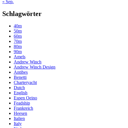
« Sep.
Schlagwörter
40m
50m
60m
70m
80m
90m
Amels
Andrew Winch
Andrew Winch Design
Antibes
Benetti
Charteryacht
Dutch
English
Espen Oeino
Feadship
Frankreich
Heesen
Italien
Italy