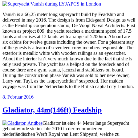
Vanish is a 66,25 meter long superyacht build by Feadship and
delivered in may 2016. The design is from Eidsgaard Design as well
as the Feadship cooperation studio, De Voogt Naval Architects. First
known as project 809, the yacht reaches a maximum speed of 17,5
knots and cruises at 12 knots with a range of 5200nm. Aboard are
six cabins for twelve guests including the owner. For a pleasent stay
of the guests is a team of seventeen crew members responsible. The
exterior is metallic white with wooden railings as an eyecatcher.
About the interior isn’t very much known due to the fact that she is
only used private. The yacht has a helipad on the foredeck and of
course there are a gym, sauna, jacuzzi and stabilizers on board.
During the construction phase Vanish was sold to her new owner,
Larry van Tuyl, as the „superyachtfan“ suspected. Her maiden
voyage was from the Netherlands to the British captial city London.
Veröffentlicht
8. Februar 2016
am
Gladiator, 44m(146ft) Feadship
Gladiator ist eine 44 Meter lange Superyacht
gebaut wurde sie im Jahr 2010 in der renommierten
niederländischen Werft Royal van Lent Shipyard, welche zu