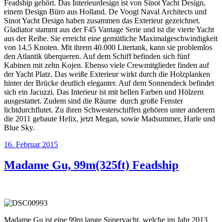
Feadship gehört. Das Interieurdesign ist von Sinot Yacht Design,
einem Design Büro aus Holland. De Voogt Naval Architects und
Sinot Yacht Design haben zusammen das Exterieur gezeichnet.
Gladiator stammt aus der F45 Vantage Serie und ist die vierte Yacht
aus der Reihe. Sie erreicht eine gemütliche Maximalgeschwindigkeit
von 14,5 Knoten. Mit ihrem 40.000 Litertank, kann sie problemlos
den Atlantik überqueren. Auf dem Schiff befinden sich fünf
Kabinen mit zehn Kojen. Ebenso viele Crewmitglieder finden auf
der Yacht Platz. Das weiße Exterieur wirkt durch die Holzplanken
hinter der Brücke deutlich eleganter. Auf dem Sonnendeck befindet
sich ein Jacuzzi. Das Interieur ist mit hellen Farben und Hölzern
ausgestattet. Zudem sind die Räume durch große Fenster
lichtdurchflutet. Zu ihren Schwesterschiffen gehören unter anderem
die 2011 gebaute Helix, jetzt Megan, sowie Madsummer, Harle und
Blue Sky.
Veröffentlicht
16. Februar 2015
am
Madame Gu, 99m(325ft) Feadship
Madame Gu ist eine 99m lange Superyacht, welche im Jahr 2013