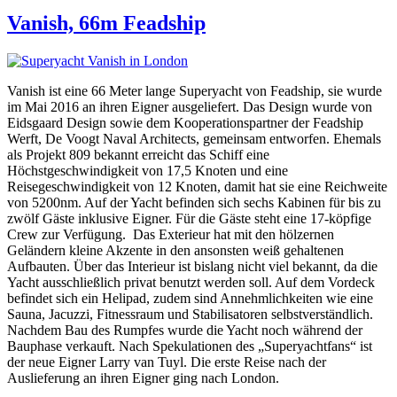
am
Vanish, 66m Feadship
Vanish ist eine 66 Meter lange Superyacht von Feadship, sie wurde
im Mai 2016 an ihren Eigner ausgeliefert. Das Design wurde von
Eidsgaard Design sowie dem Kooperationspartner der Feadship
Werft, De Voogt Naval Architects, gemeinsam entworfen. Ehemals
als Projekt 809 bekannt erreicht das Schiff eine
Höchstgeschwindigkeit von 17,5 Knoten und eine
Reisegeschwindigkeit von 12 Knoten, damit hat sie eine Reichweite
von 5200nm. Auf der Yacht befinden sich sechs Kabinen für bis zu
zwölf Gäste inklusive Eigner. Für die Gäste steht eine 17-köpfige
Crew zur Verfügung. Das Exterieur hat mit den hölzernen
Geländern kleine Akzente in den ansonsten weiß gehaltenen
Aufbauten. Über das Interieur ist bislang nicht viel bekannt, da die
Yacht ausschließlich privat benutzt werden soll. Auf dem Vordeck
befindet sich ein Helipad, zudem sind Annehmlichkeiten wie eine
Sauna, Jacuzzi, Fitnessraum und Stabilisatoren selbstverständlich.
Nachdem Bau des Rumpfes wurde die Yacht noch während der
Bauphase verkauft. Nach Spekulationen des „Superyachtfans“ ist
der neue Eigner Larry van Tuyl. Die erste Reise nach der
Auslieferung an ihren Eigner ging nach London.