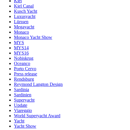
Kiel
Kiel Canal
Kusch Yacht
Luxusyacht
Lürssen
Megayacht
Monaco
Monaco Yacht Show
MYS
MYS14
MYS16
Nobiskrug
Oceanco
Porto Cervo
Press release
Rendsburg
Reymond Langton Design
Sardinia
Sardinien
Superyacht
Update
Viareggio
World Superyacht Award
Yacht
Yacht Show