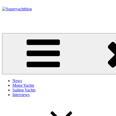
Zum
Inhalt
springen
Superyachtblog
Die Welt der Superyachten – The world of superyachts
News
Motor Yachts
Sailing Yachts
Interviews