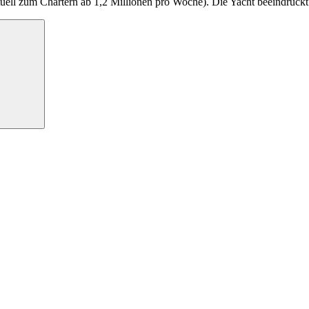
tuell zum Chartern ab 1,2 Millionen pro Woche). Die Yacht beeindruckt 
Suchen