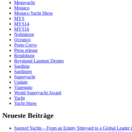
Megayacht
Monaco
Monaco Yacht Show
MYS
MYS14
MYS16
Nobiskrug
Oceanco
Porto Cervo
Press release
Rendsburg
Reymond Langton Design
Sardinia
Sardinien
Superyacht
Update
Viareggio
World Superyacht Award
Yacht
Yacht Show
Neueste Beiträge
Sunreef Yachts – From an Empty Shipyard to a Global Leader i