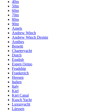
40m
50m
60m
70m
80m
90m
Amels
Andrew Winch
Andrew Winch Design
Antibes
Benetti
Charteryacht
Dutch
English
Espen Oeino
Feadship
Frankreich
Heesen
Italien
Italy
Kiel
Kiel Canal
Kusch Yacht
Luxusyacht
Lürssen