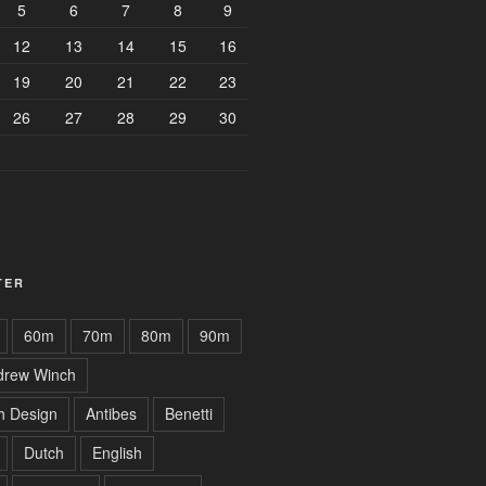
5
6
7
8
9
12
13
14
15
16
19
20
21
22
23
26
27
28
29
30
TER
60m
70m
80m
90m
drew Winch
h Design
Antibes
Benetti
Dutch
English