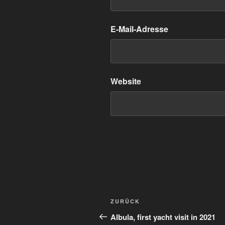
E-Mail-Adresse
Website
Beitragsnavigation
Vorheriger
ZURÜCK
Beitrag
Albula, first yacht visit in 2021