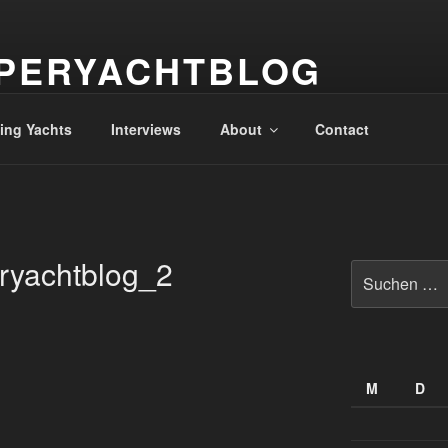
PERYACHTBLOG
 der Superyachten – The world of superyachts
ling Yachts
Interviews
About
Contact
eryachtblog_2
Suche
nach:
M
D