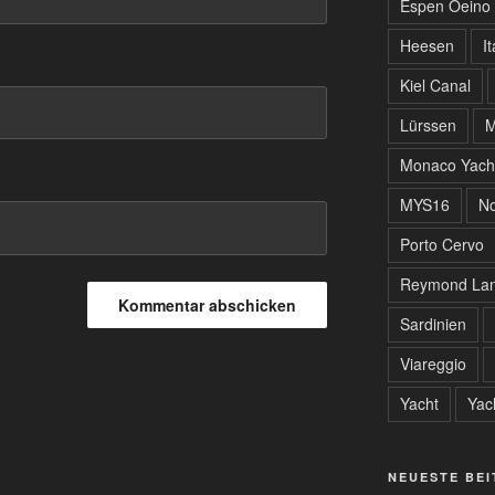
Espen Oeino
Heesen
It
Kiel Canal
Lürssen
M
Monaco Yach
MYS16
No
Porto Cervo
Reymond Lan
Sardinien
Viareggio
Yacht
Yac
NEUESTE BE