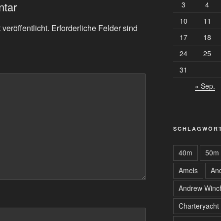
ntar
3
4
10
11
veröffentlicht.
Erforderliche Felder sind
17
18
24
25
31
« Sep.
SCHLAGWÖR
40m
50m
Amels
An
Andrew Winc
Charteryacht