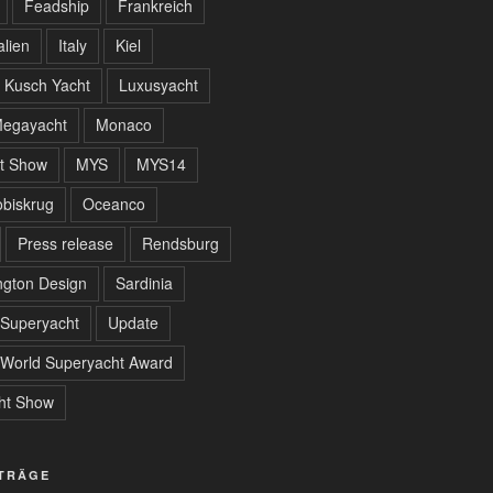
Feadship
Frankreich
alien
Italy
Kiel
Kusch Yacht
Luxusyacht
egayacht
Monaco
t Show
MYS
MYS14
biskrug
Oceanco
Press release
Rendsburg
gton Design
Sardinia
Superyacht
Update
World Superyacht Award
ht Show
ITRÄGE