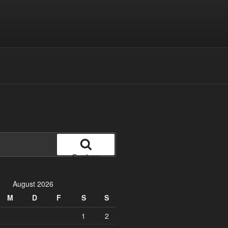
Suchen
August 2026
M
D
F
S
S
1
2