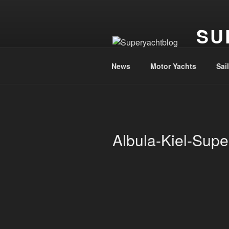
Zum
Inhalt
SU
springen
Die Welt
News
Motor Yachts
Sai
Albula-Kiel-Sup