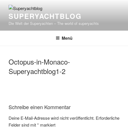
Zum
Inhalt
SUPERYACHTBLOG
springen
Die Welt der Superyachten – The world of superyachts
Menü
Octopus-in-Monaco-
Superyachtblog1-2
Schreibe einen Kommentar
Deine E-Mail-Adresse wird nicht veröffentlicht.
Erforderliche
Felder sind mit
*
markiert