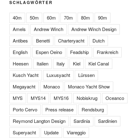
SCHLAGWÖRTER
40m
50m
60m
70m
80m
90m
Amels
Andrew Winch
Andrew Winch Design
Antibes
Benetti
Charteryacht
Dutch
English
Espen Oeino
Feadship
Frankreich
Heesen
Italien
Italy
Kiel
Kiel Canal
Kusch Yacht
Luxusyacht
Lürssen
Megayacht
Monaco
Monaco Yacht Show
MYS
MYS14
MYS16
Nobiskrug
Oceanco
Porto Cervo
Press release
Rendsburg
Reymond Langton Design
Sardinia
Sardinien
Superyacht
Update
Viareggio