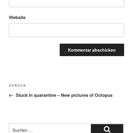
Website
Beitragsnavigation
Vorheriger
ZURÜCK
Beitrag
Stuck in quarantine – New pictures of Octopus
Suche