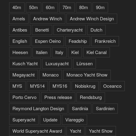
40m
50m
60m
70m
80m
90m
Amels
Andrew Winch
Andrew Winch Design
Antibes
Benetti
Charteryacht
Dutch
English
Espen Oeino
Feadship
Frankreich
Heesen
Italien
Italy
Kiel
Kiel Canal
Kusch Yacht
Luxusyacht
Lürssen
Megayacht
Monaco
Monaco Yacht Show
MYS
MYS14
MYS16
Nobiskrug
Oceanco
Porto Cervo
Press release
Rendsburg
Reymond Langton Design
Sardinia
Sardinien
Superyacht
Update
Viareggio
World Superyacht Award
Yacht
Yacht Show