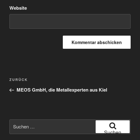
Website
Beitragsnavigation
Vorheriger
ZURÜCK
Beitrag
MEOS GmbH, die Metallexperten aus Kiel
Suche
nach:
Suchen