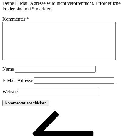
Deine E-Mail-Adresse wird nicht veröffentlicht.
Erforderliche
Felder sind mit
*
markiert
Kommentar
*
Name
E-Mail-Adresse
Website
Beitragsnavigation
Vorheriger
Beitrag