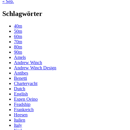
« Sep.
Schlagwörter
40m
50m
60m
70m
80m
90m
Amels
Andrew Winch
Andrew Winch Design
Antibes
Benetti
Charteryacht
Dutch
English
Espen Oeino
Feadship
Frankreich
Heesen
Italien
Italy