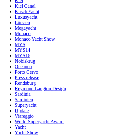
Kiel
Kiel Canal
Kusch Yacht
Luxusyacht
Lürssen
Megayacht
Monaco
Monaco Yacht Show
MYS
MYS14
MYS16
Nobiskrug
Oceanco
Porto Cervo
Press release
Rendsburg
Reymond Langton Design
Sardinia
Sardinien
Superyacht
Update
Viareggio
World Superyacht Award
Yacht
Yacht Show