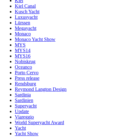
Kiel
Kiel Canal
Kusch Yacht
Luxusyacht
Lürssen
Megayacht
Monaco
Monaco Yacht Show
MYS
MYS14
MYS16
Nobiskrug
Oceanco
Porto Cervo
Press release
Rendsburg
Reymond Langton Design
Sardinia
Sardinien
Superyacht
Update
Viareggio
World Superyacht Award
Yacht
Yacht Show