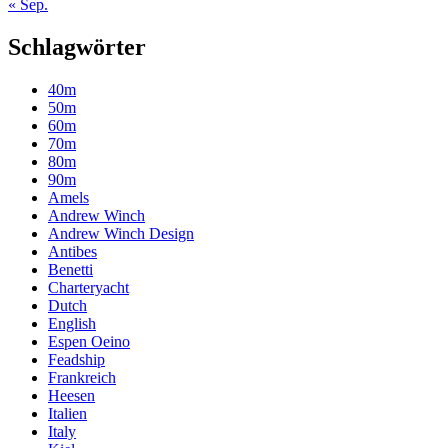
« Sep.
Schlagwörter
40m
50m
60m
70m
80m
90m
Amels
Andrew Winch
Andrew Winch Design
Antibes
Benetti
Charteryacht
Dutch
English
Espen Oeino
Feadship
Frankreich
Heesen
Italien
Italy