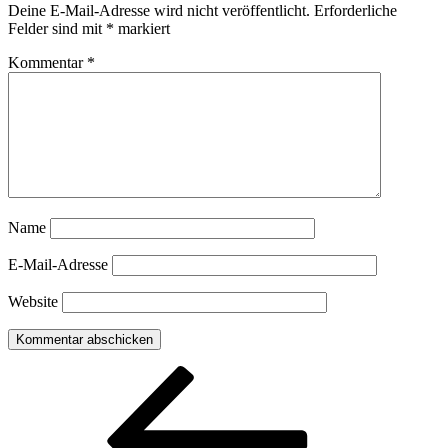
Deine E-Mail-Adresse wird nicht veröffentlicht.
Erforderliche
Felder sind mit
*
markiert
Kommentar
*
Name
E-Mail-Adresse
Website
Beitragsnavigation
Vorheriger
Beitrag