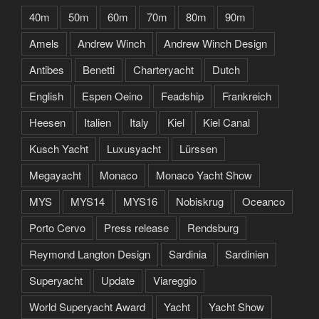
40m
50m
60m
70m
80m
90m
Amels
Andrew Winch
Andrew Winch Design
Antibes
Benetti
Charteryacht
Dutch
English
Espen Oeino
Feadship
Frankreich
Heesen
Italien
Italy
Kiel
Kiel Canal
Kusch Yacht
Luxusyacht
Lürssen
Megayacht
Monaco
Monaco Yacht Show
MYS
MYS14
MYS16
Nobiskrug
Oceanco
Porto Cervo
Press release
Rendsburg
Reymond Langton Design
Sardinia
Sardinien
Superyacht
Update
Viareggio
World Superyacht Award
Yacht
Yacht Show