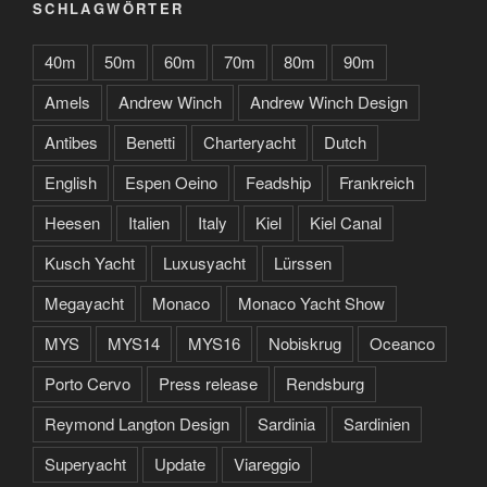
SCHLAGWÖRTER
40m
50m
60m
70m
80m
90m
Amels
Andrew Winch
Andrew Winch Design
Antibes
Benetti
Charteryacht
Dutch
English
Espen Oeino
Feadship
Frankreich
Heesen
Italien
Italy
Kiel
Kiel Canal
Kusch Yacht
Luxusyacht
Lürssen
Megayacht
Monaco
Monaco Yacht Show
MYS
MYS14
MYS16
Nobiskrug
Oceanco
Porto Cervo
Press release
Rendsburg
Reymond Langton Design
Sardinia
Sardinien
Superyacht
Update
Viareggio