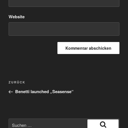
Website
Beitragsnavigation
Vorheriger
ZURÜCK
Beitrag
Benetti launched „Seasense“
Suche