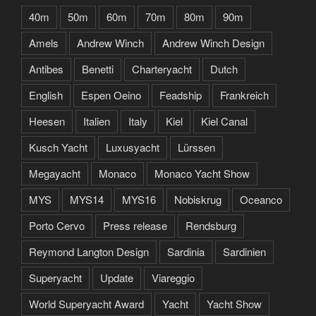
40m
50m
60m
70m
80m
90m
Amels
Andrew Winch
Andrew Winch Design
Antibes
Benetti
Charteryacht
Dutch
English
Espen Oeino
Feadship
Frankreich
Heesen
Italien
Italy
Kiel
Kiel Canal
Kusch Yacht
Luxusyacht
Lürssen
Megayacht
Monaco
Monaco Yacht Show
MYS
MYS14
MYS16
Nobiskrug
Oceanco
Porto Cervo
Press release
Rendsburg
Reymond Langton Design
Sardinia
Sardinien
Superyacht
Update
Viareggio
World Superyacht Award
Yacht
Yacht Show