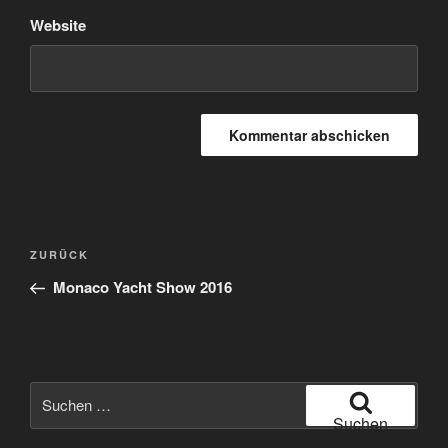
Website
Beitragsnavigation
Vorheriger
ZURÜCK
Beitrag
Monaco Yacht Show 2016
Suche
nach:
Suchen