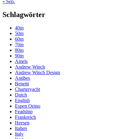
« Sep.
Schlagwörter
40m
50m
60m
70m
80m
90m
Amels
Andrew Winch
Andrew Winch Design
Antibes
Benetti
Charteryacht
Dutch
English
Espen Oeino
Feadship
Frankreich
Heesen
Italien
Italy