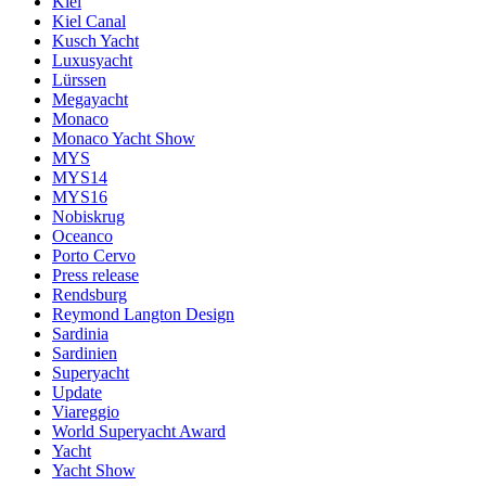
Kiel
Kiel Canal
Kusch Yacht
Luxusyacht
Lürssen
Megayacht
Monaco
Monaco Yacht Show
MYS
MYS14
MYS16
Nobiskrug
Oceanco
Porto Cervo
Press release
Rendsburg
Reymond Langton Design
Sardinia
Sardinien
Superyacht
Update
Viareggio
World Superyacht Award
Yacht
Yacht Show