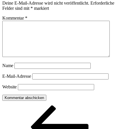
Deine E-Mail-Adresse wird nicht veröffentlicht.
Erforderliche
Felder sind mit
*
markiert
Kommentar
*
Name
E-Mail-Adresse
Website
Beitragsnavigation
Vorheriger
Beitrag